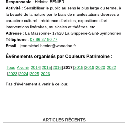
Responsable
: Héloïse BENIER
Activité
: Sensibiliser le public au sens le plus large du terme, à
la beauté de la nature par le biais de manifestations diverses à
caractère culturel : résidence d’artistes, expositions d’art,
interventions littéraires, musicales et théâtres, etc
Adresse
: La Massonne- 17620 La Gripperie-Saint-Symphorien
Téléphone
:
07 86 37 80 77
Email
: jeanmichel.benier@wanadoo.fr
Événements organisés par Couleurs Patrimoine :
Tous
A venir
2014
2015
2016
2017
2018
2019
2020
2022
2023
2024
2025
2026
Pas d'événement à venir à ce jour.
ARTICLES RÉCENTS