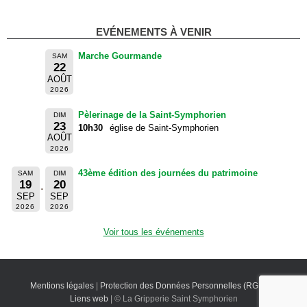
EVÉNEMENTS À VENIR
Marche Gourmande
SAM
22
AOÛT
2026
Pèlerinage de la Saint-Symphorien
DIM
23
10h30
église de Saint-Symphorien
AOÛT
2026
43ème édition des journées du patrimoine
SAM
DIM
19
20
SEP
SEP
2026
2026
Voir tous les événements
Mentions légales
|
Protection des Données Personnelles (RGPD)
|
Liens web
| © La Gripperie Saint Symphorien