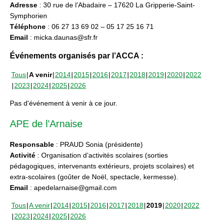
Adresse
: 30 rue de l’Abadaire – 17620 La Gripperie-Saint-
Symphorien
Téléphone
: 06 27 13 69 02 – 05 17 25 16 71
Email
: micka.daunas@sfr.fr
Événements organisés par l’ACCA :
Tous
A venir
2014
2015
2016
2017
2018
2019
2020
2022
2023
2024
2025
2026
Pas d'événement à venir à ce jour.
APE de l’Arnaise
Responsable
: PRAUD Sonia (présidente)
Activité
: Organisation d’activités scolaires (sorties
pédagogiques, intervenants extérieurs, projets scolaires) et
extra-scolaires (goûter de Noël, spectacle, kermesse).
Email
: apedelarnaise@gmail.com
Tous
A venir
2014
2015
2016
2017
2018
2019
2020
2022
2023
2024
2025
2026