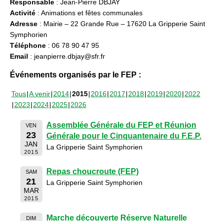
Responsable
: Jean-Pierre DBJAY
Activité
: Animations et fêtes communales
Adresse
: Mairie – 22 Grande Rue – 17620 La Gripperie Saint
Symphorien
Téléphone
: 06 78 90 47 95
Email
: jeanpierre.dbjay@sfr.fr
Événements organisés par le FEP :
Tous
A venir
2014
2015
2016
2017
2018
2019
2020
2022
2023
2024
2025
2026
Assemblée Générale du FEP et Réunion
VEN
23
Générale pour le Cinquantenaire du F.E.P.
JAN
La Gripperie Saint Symphorien
2015
Repas choucroute (FEP)
SAM
21
La Gripperie Saint Symphorien
MAR
2015
Marche découverte Réserve Naturelle
DIM