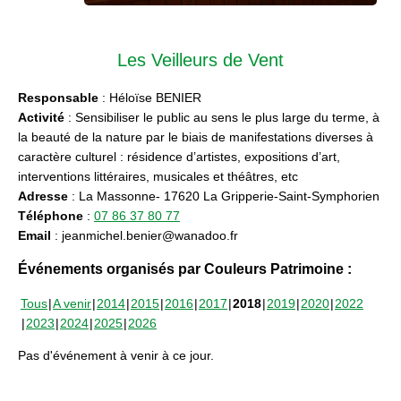
Les Veilleurs de Vent
Responsable
: Héloïse BENIER
Activité
: Sensibiliser le public au sens le plus large du terme, à
la beauté de la nature par le biais de manifestations diverses à
caractère culturel : résidence d’artistes, expositions d’art,
interventions littéraires, musicales et théâtres, etc
Adresse
: La Massonne- 17620 La Gripperie-Saint-Symphorien
Téléphone
:
07 86 37 80 77
Email
: jeanmichel.benier@wanadoo.fr
Événements organisés par Couleurs Patrimoine :
Tous
A venir
2014
2015
2016
2017
2018
2019
2020
2022
2023
2024
2025
2026
Pas d'événement à venir à ce jour.