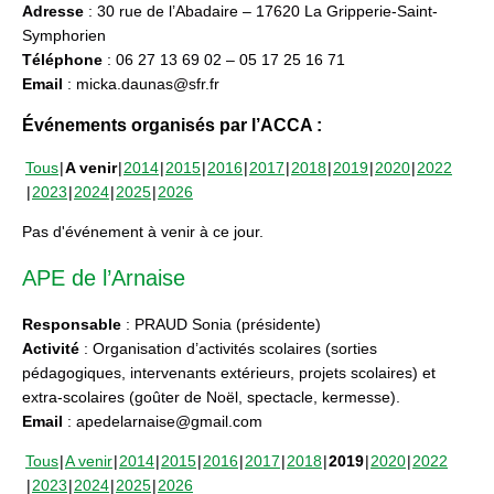
Adresse
: 30 rue de l’Abadaire – 17620 La Gripperie-Saint-
Symphorien
Téléphone
: 06 27 13 69 02 – 05 17 25 16 71
Email
: micka.daunas@sfr.fr
Événements organisés par l’ACCA :
Tous
A venir
2014
2015
2016
2017
2018
2019
2020
2022
2023
2024
2025
2026
Pas d'événement à venir à ce jour.
APE de l’Arnaise
Responsable
: PRAUD Sonia (présidente)
Activité
: Organisation d’activités scolaires (sorties
pédagogiques, intervenants extérieurs, projets scolaires) et
extra-scolaires (goûter de Noël, spectacle, kermesse).
Email
: apedelarnaise@gmail.com
Tous
A venir
2014
2015
2016
2017
2018
2019
2020
2022
2023
2024
2025
2026