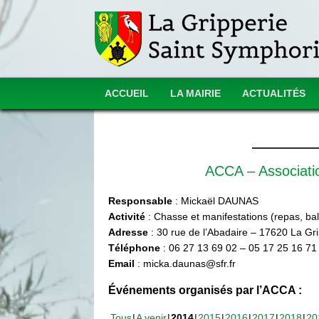
ACCUEIL
LA MAIRIE
ACTUALITÉS
ACCA – Associat
Responsable
: Mickaël DAUNAS
Activité
: Chasse et manifestations (repas, ball
Adresse
: 30 rue de l’Abadaire – 17620 La Gr
Téléphone
: 06 27 13 69 02 – 05 17 25 16 71
Email
: micka.daunas@sfr.fr
Événements organisés par l’ACCA :
Tous
A venir
2014
2015
2016
2017
2018
20