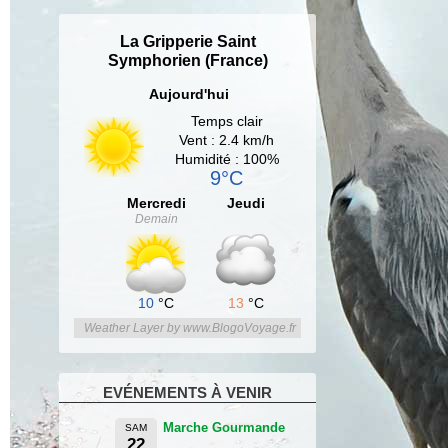
La Gripperie Saint
Symphorien (France)
Aujourd'hui
Temps clair
Vent : 2.4 km/h
Humidité : 100%
9°C
Mercredi
Jeudi
Demain
10
°C
13
°C
Weather Layer by www.BlogoVoyage.fr
EVÉNEMENTS À VENIR
Marche Gourmande
SAM
22