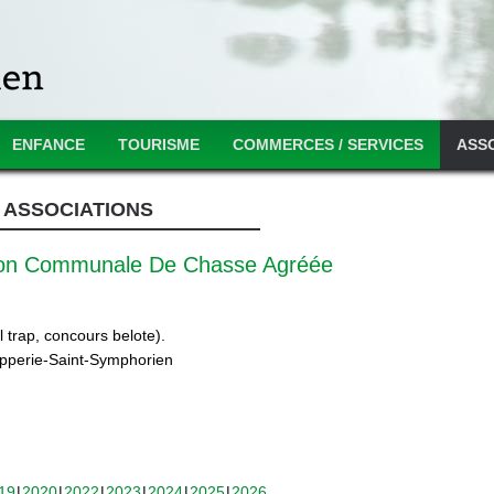
ENFANCE
TOURISME
COMMERCES / SERVICES
ASS
ASSOCIATIONS
ion Communale De Chasse Agréée
 trap, concours belote).
ipperie-Saint-Symphorien
19
2020
2022
2023
2024
2025
2026