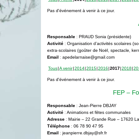
Pas d'événement à venir à ce jour.
Responsable
: PRAUD Sonia (présidente)
Activité
: Organisation d’activités scolaires (s
extra-scolaires (goûter de Noël, spectacle, ke
Email
: apedelarnaise@gmail.com
Tous
A venir
2014
2015
2016
2017
2018
20
Pas d'événement à venir à ce jour.
FEP – Fo
Responsable
: Jean-Pierre DBJAY
Activité
: Animations et fêtes communales
Adresse
: Mairie – 22 Grande Rue – 17620 La
Téléphone
: 06 78 90 47 95
Email
: jeanpierre.dbjay@sfr.fr