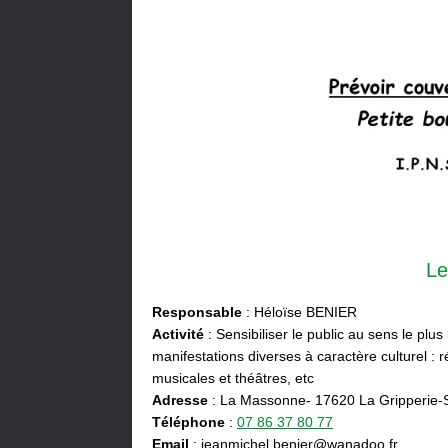
Le
Responsable
: Héloïse BENIER
Activité
: Sensibiliser le public au sens le plus
manifestations diverses à caractère culturel : ré
musicales et théâtres, etc
Adresse
: La Massonne- 17620 La Gripperie-
Téléphone
:
07 86 37 80 77
Email
: jeanmichel.benier@wanadoo.fr