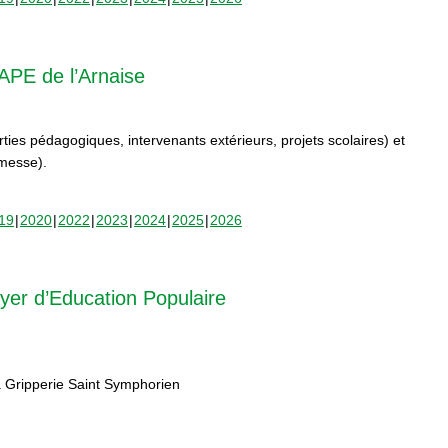
APE de l’Arnaise
orties pédagogiques, intervenants extérieurs, projets scolaires) et
rmesse).
19
2020
2022
2023
2024
2025
2026
yer d’Education Populaire
 Gripperie Saint Symphorien