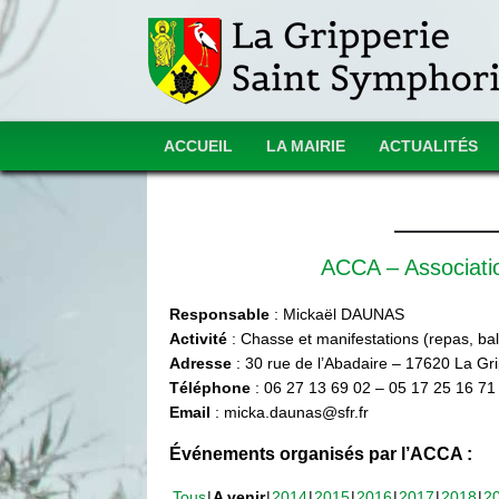
ACCUEIL
LA MAIRIE
ACTUALITÉS
ACCA – Associat
Responsable
: Mickaël DAUNAS
Activité
: Chasse et manifestations (repas, ball
Adresse
: 30 rue de l’Abadaire – 17620 La Gr
Téléphone
: 06 27 13 69 02 – 05 17 25 16 71
Email
: micka.daunas@sfr.fr
Événements organisés par l’ACCA :
Tous
A venir
2014
2015
2016
2017
2018
2