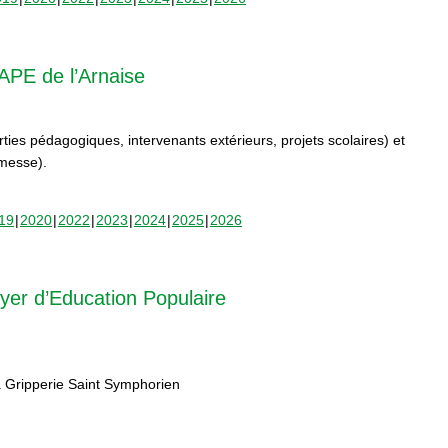
APE de l’Arnaise
orties pédagogiques, intervenants extérieurs, projets scolaires) et
rmesse).
19
2020
2022
2023
2024
2025
2026
yer d’Education Populaire
 Gripperie Saint Symphorien