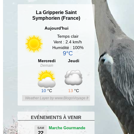
La Gripperie Saint
Symphorien (France)
Aujourd'hui
Temps clair
Vent : 2.4 km/h
Humidité : 100%
9°C
Mercredi
Jeudi
Demain
10
°C
13
°C
Weather Layer by www.BlogoVoyage.fr
EVÉNEMENTS À VENIR
Marche Gourmande
SAM
22