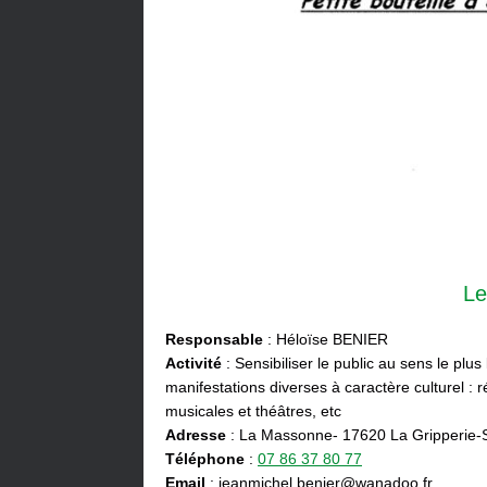
Le
Responsable
: Héloïse BENIER
Activité
: Sensibiliser le public au sens le plus
manifestations diverses à caractère culturel : ré
musicales et théâtres, etc
Adresse
: La Massonne- 17620 La Gripperie-
Téléphone
:
07 86 37 80 77
Email
: jeanmichel.benier@wanadoo.fr