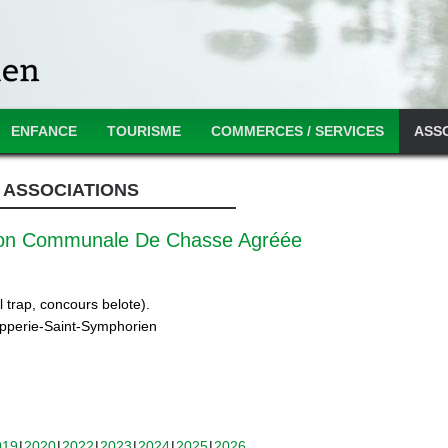
ENFANCE
TOURISME
COMMERCES / SERVICES
ASS
ASSOCIATIONS
ion Communale De Chasse Agréée
 trap, concours belote).
ipperie-Saint-Symphorien
019
2020
2022
2023
2024
2025
2026