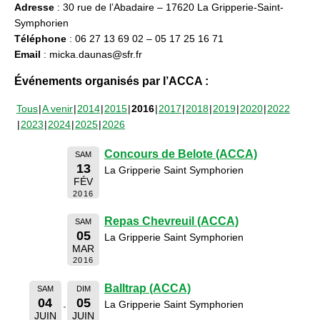
Adresse
: 30 rue de l’Abadaire – 17620 La Gripperie-Saint-
Symphorien
Téléphone
: 06 27 13 69 02 – 05 17 25 16 71
Email
: micka.daunas@sfr.fr
Événements organisés par l’ACCA :
Tous
A venir
2014
2015
2016
2017
2018
2019
2020
2022
2023
2024
2025
2026
Concours de Belote (ACCA)
SAM
13
La Gripperie Saint Symphorien
FÉV
2016
Repas Chevreuil (ACCA)
SAM
05
La Gripperie Saint Symphorien
MAR
2016
Balltrap (ACCA)
SAM
DIM
04
05
La Gripperie Saint Symphorien
JUIN
JUIN