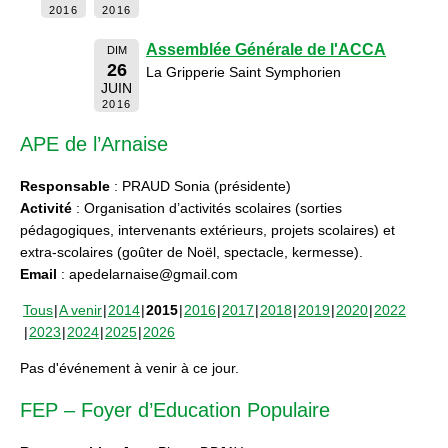
2016
2016
Assemblée Générale de l'ACCA
DIM
26
La Gripperie Saint Symphorien
JUIN
2016
APE de l’Arnaise
Responsable
: PRAUD Sonia (présidente)
Activité
: Organisation d’activités scolaires (sorties
pédagogiques, intervenants extérieurs, projets scolaires) et
extra-scolaires (goûter de Noël, spectacle, kermesse).
Email
: apedelarnaise@gmail.com
Tous
A venir
2014
2015
2016
2017
2018
2019
2020
2022
2023
2024
2025
2026
Pas d'événement à venir à ce jour.
FEP – Foyer d’Education Populaire