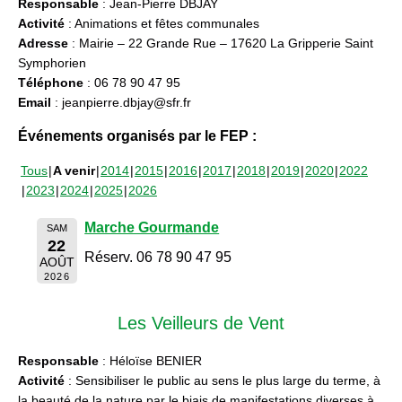
Responsable
: Jean-Pierre DBJAY
Activité
: Animations et fêtes communales
Adresse
: Mairie – 22 Grande Rue – 17620 La Gripperie Saint
Symphorien
Téléphone
: 06 78 90 47 95
Email
: jeanpierre.dbjay@sfr.fr
Événements organisés par le FEP :
Tous
A venir
2014
2015
2016
2017
2018
2019
2020
2022
2023
2024
2025
2026
Marche Gourmande
SAM
22
Réserv. 06 78 90 47 95
AOÛT
2026
Les Veilleurs de Vent
Responsable
: Héloïse BENIER
Activité
: Sensibiliser le public au sens le plus large du terme, à
la beauté de la nature par le biais de manifestations diverses à