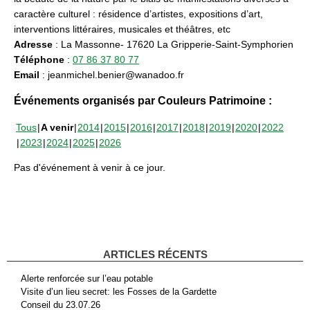
caractère culturel : résidence d’artistes, expositions d’art,
interventions littéraires, musicales et théâtres, etc
Adresse
: La Massonne- 17620 La Gripperie-Saint-Symphorien
Téléphone
:
07 86 37 80 77
Email
: jeanmichel.benier@wanadoo.fr
Événements organisés par Couleurs Patrimoine :
Tous
A venir
2014
2015
2016
2017
2018
2019
2020
2022
2023
2024
2025
2026
Pas d'événement à venir à ce jour.
ARTICLES RÉCENTS
Alerte renforcée sur l’eau potable
Visite d’un lieu secret: les Fosses de la Gardette
Conseil du 23.07.26