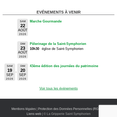
EVÉNEMENTS À VENIR
Marche Gourmande
SAM
22
AOÛT
2026
Pèlerinage de la Saint-Symphorien
DIM
23
10h30
église de Saint-Symphorien
AOÛT
2026
43ème édition des journées du patrimoine
SAM
DIM
19
20
SEP
SEP
2026
2026
Voir tous les événements
Mentions légales
|
Protection des Données Personnelles (RGPD)
|
Liens web
| © La Gripperie Saint Symphorien