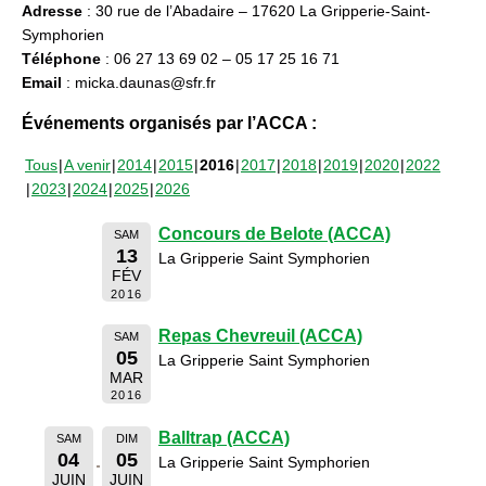
Adresse
: 30 rue de l’Abadaire – 17620 La Gripperie-Saint-
Symphorien
Téléphone
: 06 27 13 69 02 – 05 17 25 16 71
Email
: micka.daunas@sfr.fr
Événements organisés par l’ACCA :
Tous
A venir
2014
2015
2016
2017
2018
2019
2020
2022
2023
2024
2025
2026
Concours de Belote (ACCA)
SAM
13
La Gripperie Saint Symphorien
FÉV
2016
Repas Chevreuil (ACCA)
SAM
05
La Gripperie Saint Symphorien
MAR
2016
Balltrap (ACCA)
SAM
DIM
04
05
La Gripperie Saint Symphorien
JUIN
JUIN