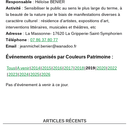
Responsable
: Héloïse BENIER
Activité
: Sensibiliser le public au sens le plus large du terme, à
la beauté de la nature par le biais de manifestations diverses à
caractère culturel : résidence d’artistes, expositions d’art,
interventions littéraires, musicales et théâtres, etc
Adresse
: La Massonne- 17620 La Gripperie-Saint-Symphorien
Téléphone
:
07 86 37 80 77
Email
: jeanmichel.benier@wanadoo.fr
Événements organisés par Couleurs Patrimoine :
Tous
A venir
2014
2015
2016
2017
2018
2019
2020
2022
2023
2024
2025
2026
Pas d'événement à venir à ce jour.
ARTICLES RÉCENTS