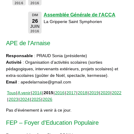
2016
2016
Assemblée Générale de l'ACCA
DIM
26
La Gripperie Saint Symphorien
JUIN
2016
APE de l’Arnaise
Responsable
: PRAUD Sonia (présidente)
Activité
: Organisation d’activités scolaires (sorties
pédagogiques, intervenants extérieurs, projets scolaires) et
extra-scolaires (goûter de Noël, spectacle, kermesse).
Email
: apedelarnaise@gmail.com
Tous
A venir
2014
2015
2016
2017
2018
2019
2020
2022
2023
2024
2025
2026
Pas d'événement à venir à ce jour.
FEP – Foyer d’Education Populaire