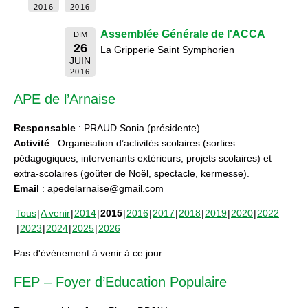
2016
2016
Assemblée Générale de l'ACCA
DIM
26
La Gripperie Saint Symphorien
JUIN
2016
APE de l’Arnaise
Responsable
: PRAUD Sonia (présidente)
Activité
: Organisation d’activités scolaires (sorties
pédagogiques, intervenants extérieurs, projets scolaires) et
extra-scolaires (goûter de Noël, spectacle, kermesse).
Email
: apedelarnaise@gmail.com
Tous
A venir
2014
2015
2016
2017
2018
2019
2020
2022
2023
2024
2025
2026
Pas d'événement à venir à ce jour.
FEP – Foyer d’Education Populaire