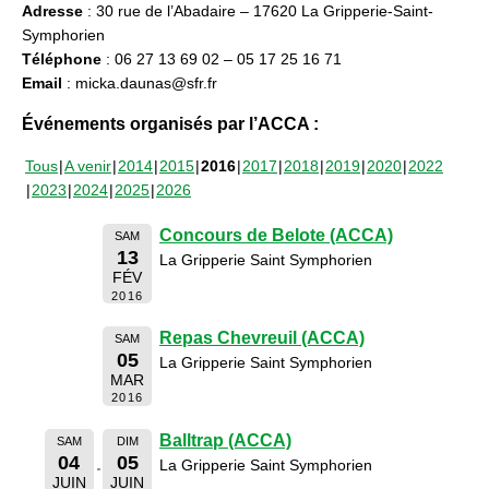
Adresse
: 30 rue de l’Abadaire – 17620 La Gripperie-Saint-
Symphorien
Téléphone
: 06 27 13 69 02 – 05 17 25 16 71
Email
: micka.daunas@sfr.fr
Événements organisés par l’ACCA :
Tous
A venir
2014
2015
2016
2017
2018
2019
2020
2022
2023
2024
2025
2026
Concours de Belote (ACCA)
SAM
13
La Gripperie Saint Symphorien
FÉV
2016
Repas Chevreuil (ACCA)
SAM
05
La Gripperie Saint Symphorien
MAR
2016
Balltrap (ACCA)
SAM
DIM
04
05
La Gripperie Saint Symphorien
JUIN
JUIN