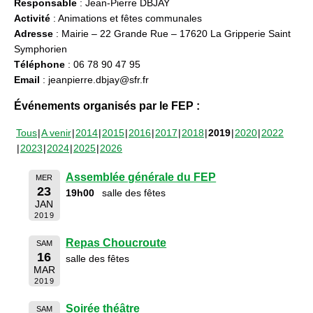
Responsable
: Jean-Pierre DBJAY
Activité
: Animations et fêtes communales
Adresse
: Mairie – 22 Grande Rue – 17620 La Gripperie Saint
Symphorien
Téléphone
: 06 78 90 47 95
Email
: jeanpierre.dbjay@sfr.fr
Événements organisés par le FEP :
Tous
A venir
2014
2015
2016
2017
2018
2019
2020
2022
2023
2024
2025
2026
Assemblée générale du FEP
MER
23
19h00
salle des fêtes
JAN
2019
Repas Choucroute
SAM
16
salle des fêtes
MAR
2019
Soirée théâtre
SAM