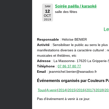
Soirée paëlla / karaoké
SAM
12
salle des fêtes
OCT
2019
Le
Responsable
: Héloïse BENIER
Activité
: Sensibiliser le public au sens le plus
manifestations diverses à caractère culturel : ré
musicales et théâtres, etc
Adresse
: La Massonne- 17620 La Gripperie-
Téléphone
:
07 86 37 80 77
Email
: jeanmichel.benier@wanadoo.fr
Événements organisés par Couleurs Pa
Tous
A venir
2014
2015
2016
2017
2018
20
Pas d'événement à venir à ce jour.