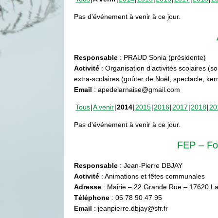
Pas d'événement à venir à ce jour.
Responsable
: PRAUD Sonia (présidente)
Activité
: Organisation d’activités scolaires (s
extra-scolaires (goûter de Noël, spectacle, ke
Email
: apedelarnaise@gmail.com
Tous
A venir
2014
2015
2016
2017
2018
20
Pas d'événement à venir à ce jour.
FEP – Fo
Responsable
: Jean-Pierre DBJAY
Activité
: Animations et fêtes communales
Adresse
: Mairie – 22 Grande Rue – 17620 La
Téléphone
: 06 78 90 47 95
Email
: jeanpierre.dbjay@sfr.fr