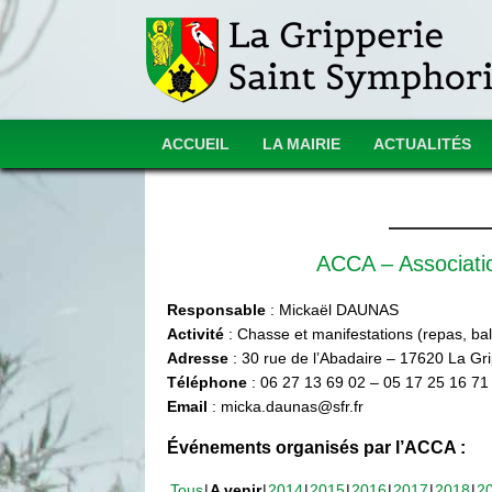
ACCUEIL
LA MAIRIE
ACTUALITÉS
ACCA – Associat
Responsable
: Mickaël DAUNAS
Activité
: Chasse et manifestations (repas, ball
Adresse
: 30 rue de l’Abadaire – 17620 La Gr
Téléphone
: 06 27 13 69 02 – 05 17 25 16 71
Email
: micka.daunas@sfr.fr
Événements organisés par l’ACCA :
Tous
A venir
2014
2015
2016
2017
2018
2