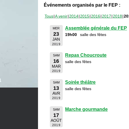
Événements organisés par le FEP :
Tous
A venir
2014
2015
2016
2017
2018
20
Assemblée générale du FEP
MER
23
19h00
salle des fêtes
JAN
2019
Repas Choucroute
SAM
16
salle des fêtes
MAR
2019
Soirée théâtre
SAM
13
salle des fêtes
AVR
2019
Marche gourmande
SAM
17
AOÛT
2019