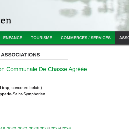
ENFANCE
TOURISME
COMMERCES / SERVICES
ASS
ASSOCIATIONS
ion Communale De Chasse Agréée
 trap, concours belote).
ipperie-Saint-Symphorien
019
2020
2022
2023
2024
2025
2026