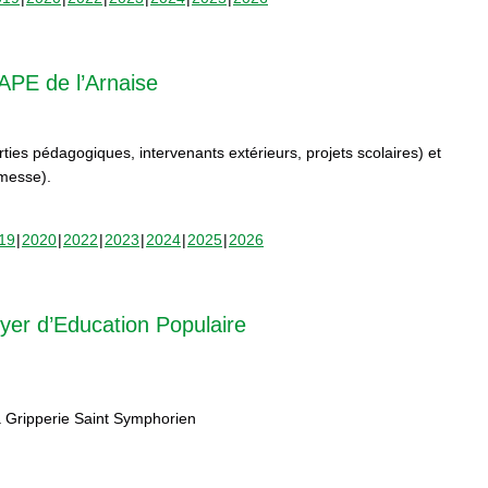
APE de l’Arnaise
orties pédagogiques, intervenants extérieurs, projets scolaires) et
rmesse).
19
2020
2022
2023
2024
2025
2026
yer d’Education Populaire
 Gripperie Saint Symphorien