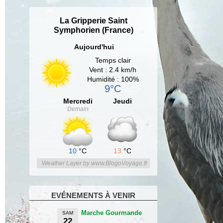
La Gripperie Saint
Symphorien (France)
Aujourd'hui
Temps clair
Vent : 2.4 km/h
Humidité : 100%
9°C
Mercredi
Jeudi
Demain
10
°C
13
°C
Weather Layer by www.BlogoVoyage.fr
EVÉNEMENTS À VENIR
Marche Gourmande
SAM
22