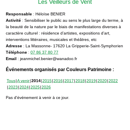
Les Veilleurs de Vent
Responsable
: Héloïse BENIER
Activité
: Sensibiliser le public au sens le plus large du terme, à
la beauté de la nature par le biais de manifestations diverses à
caractère culturel : résidence d’artistes, expositions d’art,
interventions littéraires, musicales et théâtres, etc
Adresse
: La Massonne- 17620 La Gripperie-Saint-Symphorien
Téléphone
:
07 86 37 80 77
Email
: jeanmichel.benier@wanadoo.fr
Événements organisés par Couleurs Patrimoine :
Tous
A venir
2014
2015
2016
2017
2018
2019
2020
2022
2023
2024
2025
2026
Pas d'événement à venir à ce jour.