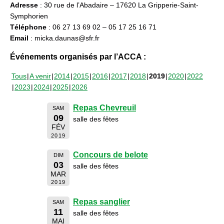
Adresse
: 30 rue de l’Abadaire – 17620 La Gripperie-Saint-
Symphorien
Téléphone
: 06 27 13 69 02 – 05 17 25 16 71
Email
: micka.daunas@sfr.fr
Événements organisés par l’ACCA :
Tous
A venir
2014
2015
2016
2017
2018
2019
2020
2022
2023
2024
2025
2026
Repas Chevreuil
SAM
09
salle des fêtes
FÉV
2019
Concours de belote
DIM
03
salle des fêtes
MAR
2019
Repas sanglier
SAM
11
salle des fêtes
MAI