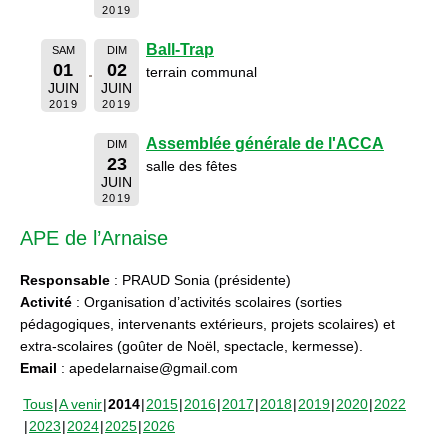
2019
Ball-Trap
SAM
DIM
01
02
terrain communal
JUIN
JUIN
2019
2019
Assemblée générale de l'ACCA
DIM
23
salle des fêtes
JUIN
2019
APE de l’Arnaise
Responsable
: PRAUD Sonia (présidente)
Activité
: Organisation d’activités scolaires (sorties
pédagogiques, intervenants extérieurs, projets scolaires) et
extra-scolaires (goûter de Noël, spectacle, kermesse).
Email
: apedelarnaise@gmail.com
Tous
A venir
2014
2015
2016
2017
2018
2019
2020
2022
2023
2024
2025
2026