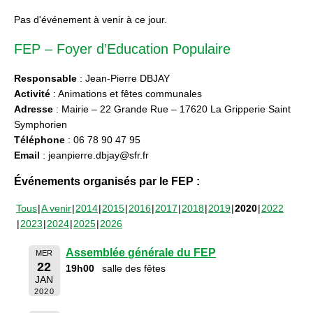
Pas d'événement à venir à ce jour.
FEP – Foyer d’Education Populaire
Responsable
: Jean-Pierre DBJAY
Activité
: Animations et fêtes communales
Adresse
: Mairie – 22 Grande Rue – 17620 La Gripperie Saint
Symphorien
Téléphone
: 06 78 90 47 95
Email
: jeanpierre.dbjay@sfr.fr
Événements organisés par le FEP :
Tous
A venir
2014
2015
2016
2017
2018
2019
2020
2022
2023
2024
2025
2026
Assemblée générale du FEP
MER
22
19h00
salle des fêtes
JAN
2020