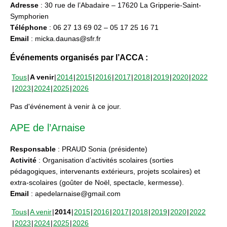
Adresse
: 30 rue de l’Abadaire – 17620 La Gripperie-Saint-
Symphorien
Téléphone
: 06 27 13 69 02 – 05 17 25 16 71
Email
: micka.daunas@sfr.fr
Événements organisés par l’ACCA :
Tous
A venir
2014
2015
2016
2017
2018
2019
2020
2022
2023
2024
2025
2026
Pas d'événement à venir à ce jour.
APE de l’Arnaise
Responsable
: PRAUD Sonia (présidente)
Activité
: Organisation d’activités scolaires (sorties
pédagogiques, intervenants extérieurs, projets scolaires) et
extra-scolaires (goûter de Noël, spectacle, kermesse).
Email
: apedelarnaise@gmail.com
Tous
A venir
2014
2015
2016
2017
2018
2019
2020
2022
2023
2024
2025
2026