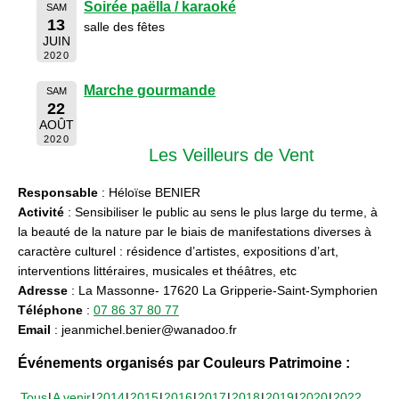
Soirée paëlla / karaoké
SAM
13
salle des fêtes
JUIN
2020
Marche gourmande
SAM
22
AOÛT
2020
Les Veilleurs de Vent
Responsable
: Héloïse BENIER
Activité
: Sensibiliser le public au sens le plus large du terme, à
la beauté de la nature par le biais de manifestations diverses à
caractère culturel : résidence d’artistes, expositions d’art,
interventions littéraires, musicales et théâtres, etc
Adresse
: La Massonne- 17620 La Gripperie-Saint-Symphorien
Téléphone
:
07 86 37 80 77
Email
: jeanmichel.benier@wanadoo.fr
Événements organisés par Couleurs Patrimoine :
Tous
A venir
2014
2015
2016
2017
2018
2019
2020
2022