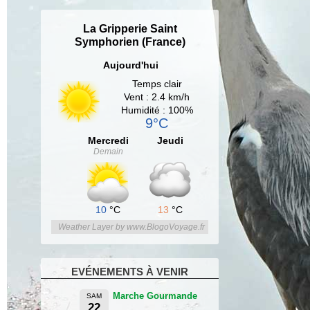
La Gripperie Saint
Symphorien (France)
Aujourd'hui
Temps clair
Vent : 2.4 km/h
Humidité : 100%
9°C
Mercredi
Jeudi
Demain
10
°C
13
°C
Weather Layer by www.BlogoVoyage.fr
EVÉNEMENTS À VENIR
Marche Gourmande
SAM
22