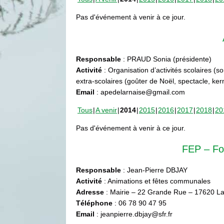
Pas d'événement à venir à ce jour.
Responsable
: PRAUD Sonia (présidente)
Activité
: Organisation d’activités scolaires (s
extra-scolaires (goûter de Noël, spectacle, ke
Email
: apedelarnaise@gmail.com
Tous
A venir
2014
2015
2016
2017
2018
20
Pas d'événement à venir à ce jour.
FEP – Fo
Responsable
: Jean-Pierre DBJAY
Activité
: Animations et fêtes communales
Adresse
: Mairie – 22 Grande Rue – 17620 La
Téléphone
: 06 78 90 47 95
Email
: jeanpierre.dbjay@sfr.fr