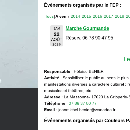
Événements organisés par le FEP :
Tous
A venir
2014
2015
2016
2017
2018
2
Marche Gourmande
SAM
22
Réserv. 06 78 90 47 95
AOÛT
2026
Le
Responsable
: Héloïse BENIER
Activité
: Sensibiliser le public au sens le plus
manifestations diverses à caractère culturel : ré
musicales et théâtres, etc
Adresse
: La Massonne- 17620 La Gripperie-
Téléphone
:
07 86 37 80 77
Email
: jeanmichel.benier@wanadoo.fr
Événements organisés par Couleurs Pa