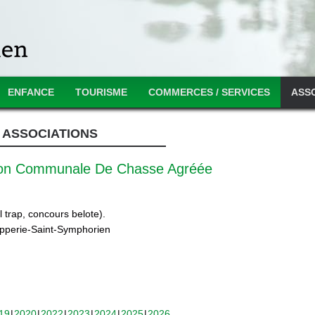
ENFANCE
TOURISME
COMMERCES / SERVICES
ASS
ASSOCIATIONS
ion Communale De Chasse Agréée
 trap, concours belote).
ipperie-Saint-Symphorien
19
2020
2022
2023
2024
2025
2026