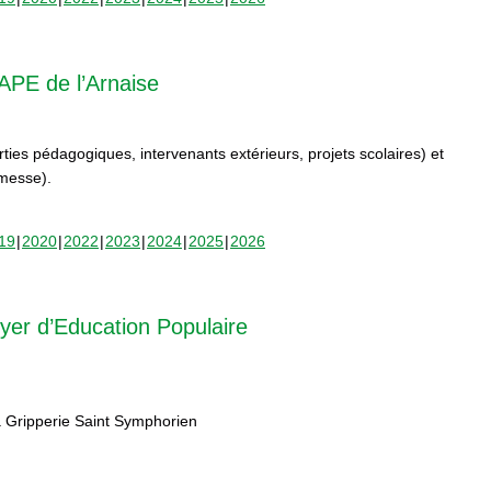
APE de l’Arnaise
orties pédagogiques, intervenants extérieurs, projets scolaires) et
rmesse).
19
2020
2022
2023
2024
2025
2026
yer d’Education Populaire
 Gripperie Saint Symphorien