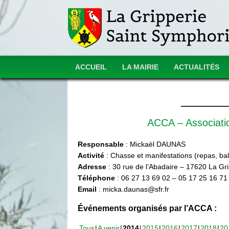
ACCUEIL
LA MAIRIE
ACTUALITÉS
ACCA – Associat
Responsable
: Mickaël DAUNAS
Activité
: Chasse et manifestations (repas, ball
Adresse
: 30 rue de l’Abadaire – 17620 La Gr
Téléphone
: 06 27 13 69 02 – 05 17 25 16 71
Email
: micka.daunas@sfr.fr
Événements organisés par l’ACCA :
Tous
A venir
2014
2015
2016
2017
2018
20