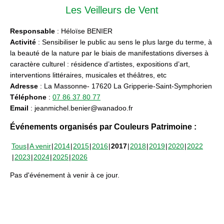
Les Veilleurs de Vent
Responsable
: Héloïse BENIER
Activité
: Sensibiliser le public au sens le plus large du terme, à
la beauté de la nature par le biais de manifestations diverses à
caractère culturel : résidence d’artistes, expositions d’art,
interventions littéraires, musicales et théâtres, etc
Adresse
: La Massonne- 17620 La Gripperie-Saint-Symphorien
Téléphone
:
07 86 37 80 77
Email
: jeanmichel.benier@wanadoo.fr
Événements organisés par Couleurs Patrimoine :
Tous
A venir
2014
2015
2016
2017
2018
2019
2020
2022
2023
2024
2025
2026
Pas d'événement à venir à ce jour.