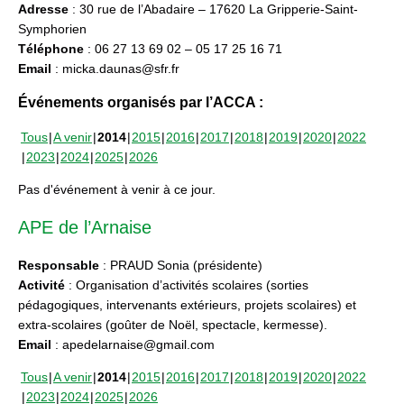
Adresse
: 30 rue de l’Abadaire – 17620 La Gripperie-Saint-
Symphorien
Téléphone
: 06 27 13 69 02 – 05 17 25 16 71
Email
: micka.daunas@sfr.fr
Événements organisés par l’ACCA :
Tous
A venir
2014
2015
2016
2017
2018
2019
2020
2022
2023
2024
2025
2026
Pas d'événement à venir à ce jour.
APE de l’Arnaise
Responsable
: PRAUD Sonia (présidente)
Activité
: Organisation d’activités scolaires (sorties
pédagogiques, intervenants extérieurs, projets scolaires) et
extra-scolaires (goûter de Noël, spectacle, kermesse).
Email
: apedelarnaise@gmail.com
Tous
A venir
2014
2015
2016
2017
2018
2019
2020
2022
2023
2024
2025
2026