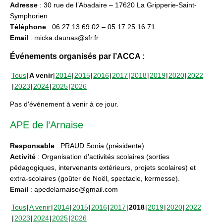
Adresse
: 30 rue de l’Abadaire – 17620 La Gripperie-Saint-
Symphorien
Téléphone
: 06 27 13 69 02 – 05 17 25 16 71
Email
: micka.daunas@sfr.fr
Événements organisés par l’ACCA :
Tous
A venir
2014
2015
2016
2017
2018
2019
2020
2022
2023
2024
2025
2026
Pas d'événement à venir à ce jour.
APE de l’Arnaise
Responsable
: PRAUD Sonia (présidente)
Activité
: Organisation d’activités scolaires (sorties
pédagogiques, intervenants extérieurs, projets scolaires) et
extra-scolaires (goûter de Noël, spectacle, kermesse).
Email
: apedelarnaise@gmail.com
Tous
A venir
2014
2015
2016
2017
2018
2019
2020
2022
2023
2024
2025
2026