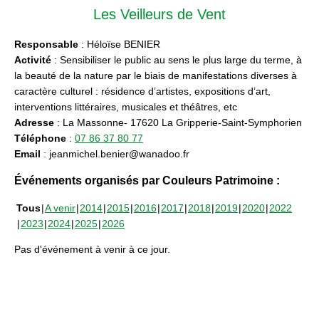
Les Veilleurs de Vent
Responsable
: Héloïse BENIER
Activité
: Sensibiliser le public au sens le plus large du terme, à
la beauté de la nature par le biais de manifestations diverses à
caractère culturel : résidence d’artistes, expositions d’art,
interventions littéraires, musicales et théâtres, etc
Adresse
: La Massonne- 17620 La Gripperie-Saint-Symphorien
Téléphone
:
07 86 37 80 77
Email
: jeanmichel.benier@wanadoo.fr
Événements organisés par Couleurs Patrimoine :
Tous
A venir
2014
2015
2016
2017
2018
2019
2020
2022
2023
2024
2025
2026
Pas d'événement à venir à ce jour.