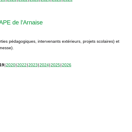
APE de l’Arnaise
orties pédagogiques, intervenants extérieurs, projets scolaires) et
rmesse).
19
2020
2022
2023
2024
2025
2026