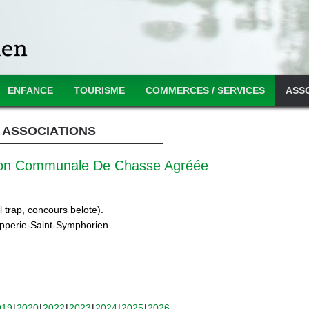
ENFANCE
TOURISME
COMMERCES / SERVICES
ASS
ASSOCIATIONS
ion Communale De Chasse Agréée
 trap, concours belote).
ipperie-Saint-Symphorien
019
2020
2022
2023
2024
2025
2026