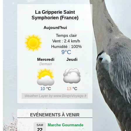
La Gripperie Saint
Symphorien (France)
Aujourd'hui
Temps clair
Vent : 2.4 km/h
Humidité : 100%
9°C
Mercredi
Jeudi
Demain
10
°C
13
°C
Weather Layer by www.BlogoVoyage.fr
EVÉNEMENTS À VENIR
Marche Gourmande
SAM
22