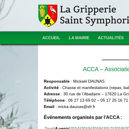
ACCUEIL
LA MAIRIE
ACTUALITÉS
ACCA – Associat
Responsable
: Mickaël DAUNAS
Activité
: Chasse et manifestations (repas, ball
Adresse
: 30 rue de l’Abadaire – 17620 La Gr
Téléphone
: 06 27 13 69 02 – 05 17 25 16 71
Email
: micka.daunas@sfr.fr
Événements organisés par l’ACCA :
Tous
A venir
2014
2015
2016
2017
2018
2