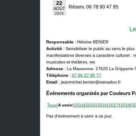
22
Réserv. 06 78 90 47 95
AOÛT
2026
Le
Responsable
: Héloïse BENIER
Activité
: Sensibiliser le public au sens le plus
manifestations diverses à caractère culturel : ré
musicales et théâtres, etc
Adresse
: La Massonne- 17620 La Gripperie-
Téléphone
:
07 86 37 80 77
Email
: jeanmichel.benier@wanadoo.fr
Événements organisés par Couleurs Pa
Tous
A venir
2014
2015
2016
2017
2018
2
Pas d'événement à venir à ce jour.