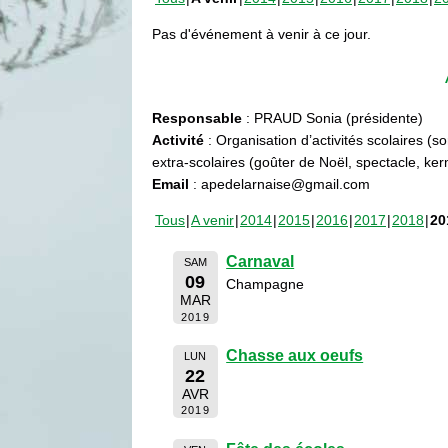
Pas d'événement à venir à ce jour.
Responsable
: PRAUD Sonia (présidente)
Activité
: Organisation d’activités scolaires (s
extra-scolaires (goûter de Noël, spectacle, ke
Email
: apedelarnaise@gmail.com
Tous
A venir
2014
2015
2016
2017
2018
20
Carnaval
SAM
09
Champagne
MAR
2019
Chasse aux oeufs
LUN
22
AVR
2019