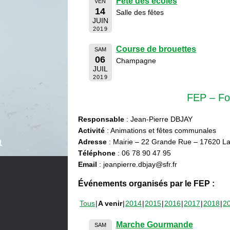
Fête des écoles
VEN
14
Salle des fêtes
JUIN
2019
Course de brouettes
SAM
06
Champagne
JUIL
2019
FEP – Fo
Responsable
: Jean-Pierre DBJAY
Activité
: Animations et fêtes communales
Adresse
: Mairie – 22 Grande Rue – 17620 La
Téléphone
: 06 78 90 47 95
Email
: jeanpierre.dbjay@sfr.fr
Événements organisés par le FEP :
Tous
A venir
2014
2015
2016
2017
2018
2
Marche Gourmande
SAM