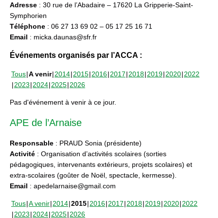
Adresse
: 30 rue de l’Abadaire – 17620 La Gripperie-Saint-
Symphorien
Téléphone
: 06 27 13 69 02 – 05 17 25 16 71
Email
: micka.daunas@sfr.fr
Événements organisés par l’ACCA :
Tous
A venir
2014
2015
2016
2017
2018
2019
2020
2022
2023
2024
2025
2026
Pas d'événement à venir à ce jour.
APE de l’Arnaise
Responsable
: PRAUD Sonia (présidente)
Activité
: Organisation d’activités scolaires (sorties
pédagogiques, intervenants extérieurs, projets scolaires) et
extra-scolaires (goûter de Noël, spectacle, kermesse).
Email
: apedelarnaise@gmail.com
Tous
A venir
2014
2015
2016
2017
2018
2019
2020
2022
2023
2024
2025
2026