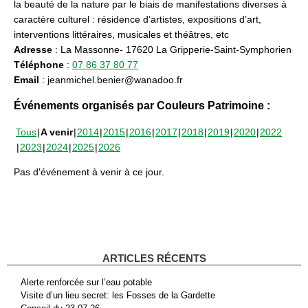
la beauté de la nature par le biais de manifestations diverses à
caractère culturel : résidence d’artistes, expositions d’art,
interventions littéraires, musicales et théâtres, etc
Adresse
: La Massonne- 17620 La Gripperie-Saint-Symphorien
Téléphone
:
07 86 37 80 77
Email
: jeanmichel.benier@wanadoo.fr
Événements organisés par Couleurs Patrimoine :
Tous
A venir
2014
2015
2016
2017
2018
2019
2020
2022
2023
2024
2025
2026
Pas d'événement à venir à ce jour.
ARTICLES RÉCENTS
Alerte renforcée sur l’eau potable
Visite d’un lieu secret: les Fosses de la Gardette