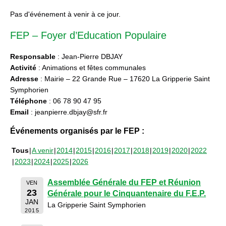
Pas d'événement à venir à ce jour.
FEP – Foyer d’Education Populaire
Responsable
: Jean-Pierre DBJAY
Activité
: Animations et fêtes communales
Adresse
: Mairie – 22 Grande Rue – 17620 La Gripperie Saint
Symphorien
Téléphone
: 06 78 90 47 95
Email
: jeanpierre.dbjay@sfr.fr
Événements organisés par le FEP :
Tous
A venir
2014
2015
2016
2017
2018
2019
2020
2022
2023
2024
2025
2026
Assemblée Générale du FEP et Réunion
VEN
23
Générale pour le Cinquantenaire du F.E.P.
JAN
La Gripperie Saint Symphorien
2015