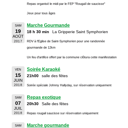
Repas organisé le midi par le FEP "Rougaïl de saucisse"
Jeux pour tous âges
Marche Gourmande
SAM
19
18 h 30 min
La Gripperie Saint Symphorien
AOÛT
2017
RDV à l'Eglise de Saint-Symphorien pour une randonnée
gourmande de 12km
Un feu d'artifice offert par la commune clôtura cette manifestation
Soirée Karaoké
VEN
15
21h00
salle des fêtes
JUIN
2018
Soirée spéciale Johnny Hallyday, sur réservation uniquement
Repas exotique
SAM
07
20h30
Salle des fêtes
JUIL
2018
Repas rougail saucisse sur réservation uniquement
Marche gourmande
SAM