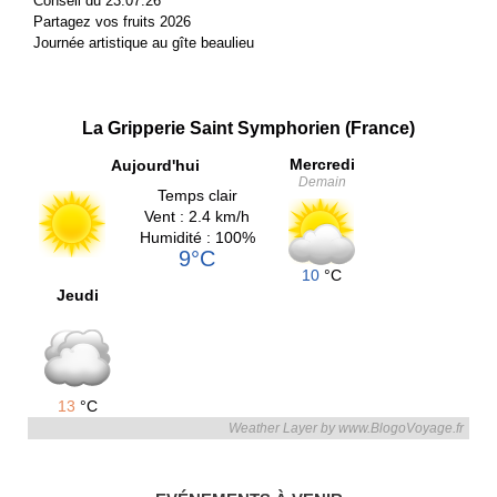
Conseil du 23.07.26
Partagez vos fruits 2026
Journée artistique au gîte beaulieu
La Gripperie Saint Symphorien (France)
Mercredi
Aujourd'hui
Demain
Temps clair
Vent : 2.4 km/h
Humidité : 100%
9°C
10
°C
Jeudi
13
°C
Weather Layer by www.BlogoVoyage.fr