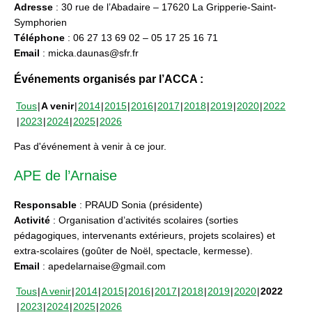
Adresse
: 30 rue de l’Abadaire – 17620 La Gripperie-Saint-
Symphorien
Téléphone
: 06 27 13 69 02 – 05 17 25 16 71
Email
: micka.daunas@sfr.fr
Événements organisés par l’ACCA :
Tous
A venir
2014
2015
2016
2017
2018
2019
2020
2022
2023
2024
2025
2026
Pas d'événement à venir à ce jour.
APE de l’Arnaise
Responsable
: PRAUD Sonia (présidente)
Activité
: Organisation d’activités scolaires (sorties
pédagogiques, intervenants extérieurs, projets scolaires) et
extra-scolaires (goûter de Noël, spectacle, kermesse).
Email
: apedelarnaise@gmail.com
Tous
A venir
2014
2015
2016
2017
2018
2019
2020
2022
2023
2024
2025
2026