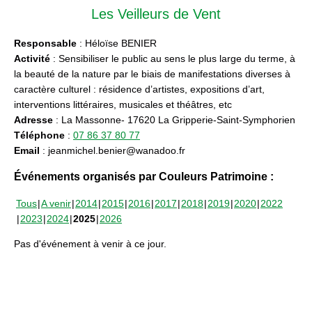
Les Veilleurs de Vent
Responsable
: Héloïse BENIER
Activité
: Sensibiliser le public au sens le plus large du terme, à
la beauté de la nature par le biais de manifestations diverses à
caractère culturel : résidence d’artistes, expositions d’art,
interventions littéraires, musicales et théâtres, etc
Adresse
: La Massonne- 17620 La Gripperie-Saint-Symphorien
Téléphone
:
07 86 37 80 77
Email
: jeanmichel.benier@wanadoo.fr
Événements organisés par Couleurs Patrimoine :
Tous
A venir
2014
2015
2016
2017
2018
2019
2020
2022
2023
2024
2025
2026
Pas d'événement à venir à ce jour.