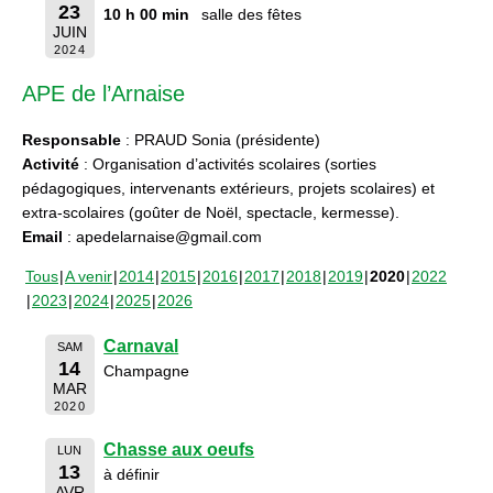
23
10 h 00 min
salle des fêtes
JUIN
2024
APE de l’Arnaise
Responsable
: PRAUD Sonia (présidente)
Activité
: Organisation d’activités scolaires (sorties
pédagogiques, intervenants extérieurs, projets scolaires) et
extra-scolaires (goûter de Noël, spectacle, kermesse).
Email
: apedelarnaise@gmail.com
Tous
A venir
2014
2015
2016
2017
2018
2019
2020
2022
2023
2024
2025
2026
Carnaval
SAM
14
Champagne
MAR
2020
Chasse aux oeufs
LUN
13
à définir
AVR