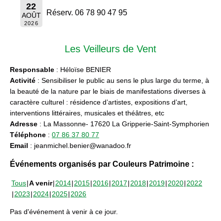
22
Réserv. 06 78 90 47 95
AOÛT
2026
Les Veilleurs de Vent
Responsable
: Héloïse BENIER
Activité
: Sensibiliser le public au sens le plus large du terme, à
la beauté de la nature par le biais de manifestations diverses à
caractère culturel : résidence d’artistes, expositions d’art,
interventions littéraires, musicales et théâtres, etc
Adresse
: La Massonne- 17620 La Gripperie-Saint-Symphorien
Téléphone
:
07 86 37 80 77
Email
: jeanmichel.benier@wanadoo.fr
Événements organisés par Couleurs Patrimoine :
Tous
A venir
2014
2015
2016
2017
2018
2019
2020
2022
2023
2024
2025
2026
Pas d'événement à venir à ce jour.