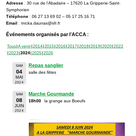
Adresse
: 30 rue de l’Abadaire – 17620 La Gripperie-Saint-
Symphorien
Téléphone
: 06 27 13 69 02 – 05 17 25 16 71
Email
: micka.daunas@sfr.fr
Événements organisés par l’ACCA :
Tous
A venir
2014
2015
2016
2017
2018
2019
2020
2022
2023
2024
2025
2026
Repas sanglier
SAM
04
salle des fêtes
MAI
2024
Marche Gourmande
SAM
08
18h00
la grange aux Boeufs
JUIN
2024