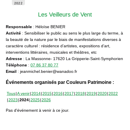
2022
Les Veilleurs de Vent
Responsable
: Héloïse BENIER
Activité
: Sensibiliser le public au sens le plus large du terme, à
la beauté de la nature par le biais de manifestations diverses à
caractère culturel : résidence d’artistes, expositions d’art,
interventions littéraires, musicales et théâtres, etc
Adresse
: La Massonne- 17620 La Gripperie-Saint-Symphorien
Téléphone
:
07 86 37 80 77
Email
: jeanmichel.benier@wanadoo.fr
Événements organisés par Couleurs Patrimoine :
Tous
A venir
2014
2015
2016
2017
2018
2019
2020
2022
2023
2024
2025
2026
Pas d'événement à venir à ce jour.