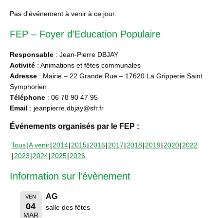
Pas d'événement à venir à ce jour.
FEP – Foyer d’Education Populaire
Responsable
: Jean-Pierre DBJAY
Activité
: Animations et fêtes communales
Adresse
: Mairie – 22 Grande Rue – 17620 La Gripperie Saint
Symphorien
Téléphone
: 06 78 90 47 95
Email
: jeanpierre.dbjay@sfr.fr
Événements organisés par le FEP :
Tous
A venir
2014
2015
2016
2017
2018
2019
2020
2022
2023
2024
2025
2026
Information sur l'évènement
AG
VEN
04
salle des fêtes
MAR