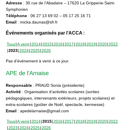
Adresse
: 30 rue de l’Abadaire – 17620 La Gripperie-Saint-
Symphorien
Téléphone
: 06 27 13 69 02 – 05 17 25 16 71
Email
: micka.daunas@sfr.fr
Événements organisés par l’ACCA :
Tous
A venir
2014
2015
2016
2017
2018
2019
2020
2022
2023
2024
2025
2026
Pas d'événement à venir à ce jour.
APE de l’Arnaise
Responsable
: PRAUD Sonia (présidente)
Activité
: Organisation d’activités scolaires (sorties
pédagogiques, intervenants extérieurs, projets scolaires) et
extra-scolaires (goûter de Noël, spectacle, kermesse).
Email
: apedelarnaise@gmail.com
Tous
A venir
2014
2015
2016
2017
2018
2019
2020
2022
2023
2024
2025
2026