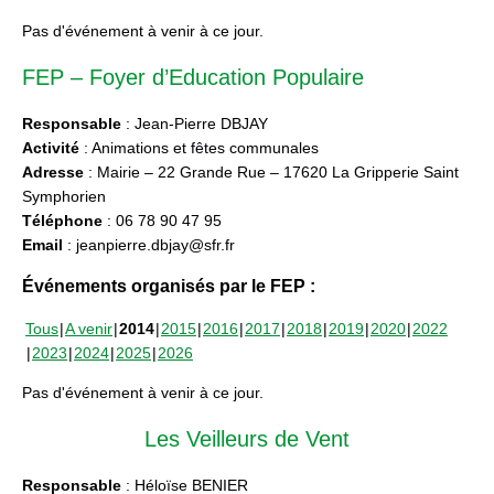
Pas d'événement à venir à ce jour.
FEP – Foyer d’Education Populaire
Responsable
: Jean-Pierre DBJAY
Activité
: Animations et fêtes communales
Adresse
: Mairie – 22 Grande Rue – 17620 La Gripperie Saint
Symphorien
Téléphone
: 06 78 90 47 95
Email
: jeanpierre.dbjay@sfr.fr
Événements organisés par le FEP :
Tous
A venir
2014
2015
2016
2017
2018
2019
2020
2022
2023
2024
2025
2026
Pas d'événement à venir à ce jour.
Les Veilleurs de Vent
Responsable
: Héloïse BENIER