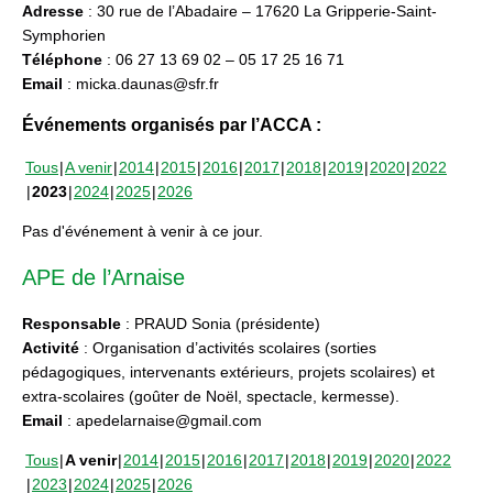
Adresse
: 30 rue de l’Abadaire – 17620 La Gripperie-Saint-
Symphorien
Téléphone
: 06 27 13 69 02 – 05 17 25 16 71
Email
: micka.daunas@sfr.fr
Événements organisés par l’ACCA :
Tous
A venir
2014
2015
2016
2017
2018
2019
2020
2022
2023
2024
2025
2026
Pas d'événement à venir à ce jour.
APE de l’Arnaise
Responsable
: PRAUD Sonia (présidente)
Activité
: Organisation d’activités scolaires (sorties
pédagogiques, intervenants extérieurs, projets scolaires) et
extra-scolaires (goûter de Noël, spectacle, kermesse).
Email
: apedelarnaise@gmail.com
Tous
A venir
2014
2015
2016
2017
2018
2019
2020
2022
2023
2024
2025
2026