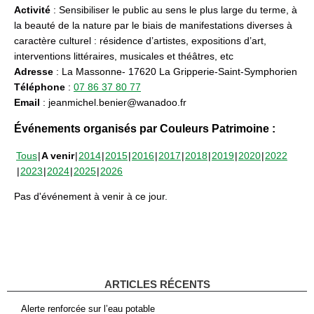
Activité
: Sensibiliser le public au sens le plus large du terme, à
la beauté de la nature par le biais de manifestations diverses à
caractère culturel : résidence d’artistes, expositions d’art,
interventions littéraires, musicales et théâtres, etc
Adresse
: La Massonne- 17620 La Gripperie-Saint-Symphorien
Téléphone
:
07 86 37 80 77
Email
: jeanmichel.benier@wanadoo.fr
Événements organisés par Couleurs Patrimoine :
Tous
A venir
2014
2015
2016
2017
2018
2019
2020
2022
2023
2024
2025
2026
Pas d'événement à venir à ce jour.
ARTICLES RÉCENTS
Alerte renforcée sur l’eau potable