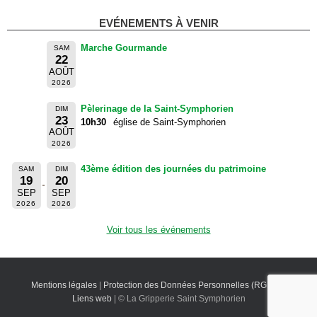
EVÉNEMENTS À VENIR
Marche Gourmande
SAM
22
AOÛT
2026
Pèlerinage de la Saint-Symphorien
DIM
23
10h30
église de Saint-Symphorien
AOÛT
2026
43ème édition des journées du patrimoine
SAM
DIM
19
20
SEP
SEP
2026
2026
Voir tous les événements
Mentions légales
|
Protection des Données Personnelles (RGPD)
|
Liens web
| © La Gripperie Saint Symphorien