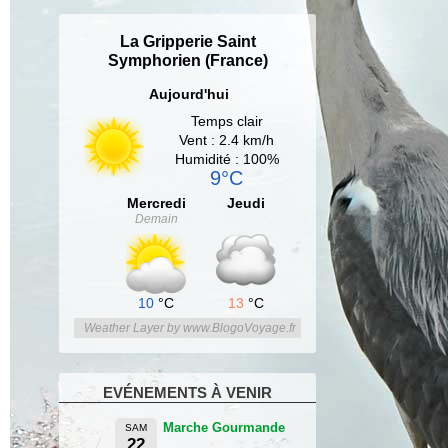
La Gripperie Saint
Symphorien (France)
Aujourd'hui
Temps clair
Vent : 2.4 km/h
Humidité : 100%
9°C
Mercredi
Jeudi
Demain
10
°C
13
°C
Weather Layer by www.BlogoVoyage.fr
EVÉNEMENTS À VENIR
Marche Gourmande
SAM
22