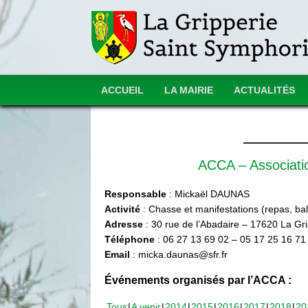
ACCUEIL
LA MAIRIE
ACTUALITÉS
ACCA – Associat
Responsable
: Mickaël DAUNAS
Activité
: Chasse et manifestations (repas, ball
Adresse
: 30 rue de l’Abadaire – 17620 La Gr
Téléphone
: 06 27 13 69 02 – 05 17 25 16 71
Email
: micka.daunas@sfr.fr
Événements organisés par l’ACCA :
Tous
A venir
2014
2015
2016
2017
2018
20