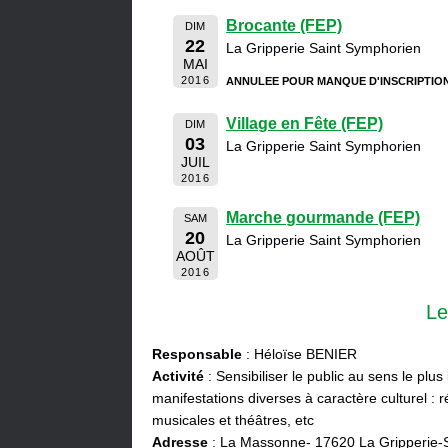
Brocante (FEP)
DIM
22
La Gripperie Saint Symphorien
MAI
2016
ANNULEE POUR MANQUE D'INSCRIPTIO
Village en Fête (FEP)
DIM
03
La Gripperie Saint Symphorien
JUIL
2016
Marche gourmande (FEP)
SAM
20
La Gripperie Saint Symphorien
AOÛT
2016
Le
Responsable
: Héloïse BENIER
Activité
: Sensibiliser le public au sens le plus
manifestations diverses à caractère culturel : ré
musicales et théâtres, etc
Adresse
: La Massonne- 17620 La Gripperie-