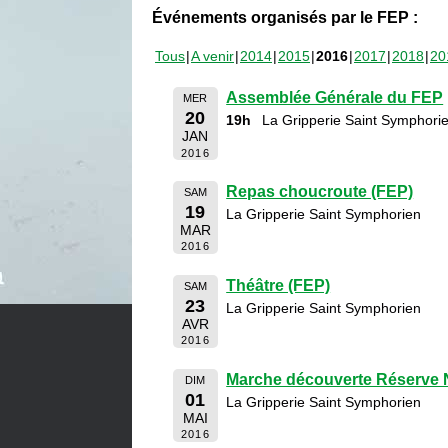
Événements organisés par le FEP :
Tous
A venir
2014
2015
2016
2017
2018
20
Assemblée Générale du FEP
MER
20
19h
La Gripperie Saint Symphori
JAN
2016
Repas choucroute (FEP)
SAM
19
La Gripperie Saint Symphorien
MAR
2016
Théâtre (FEP)
SAM
23
La Gripperie Saint Symphorien
AVR
2016
Marche découverte Réserve N
DIM
01
La Gripperie Saint Symphorien
MAI
2016