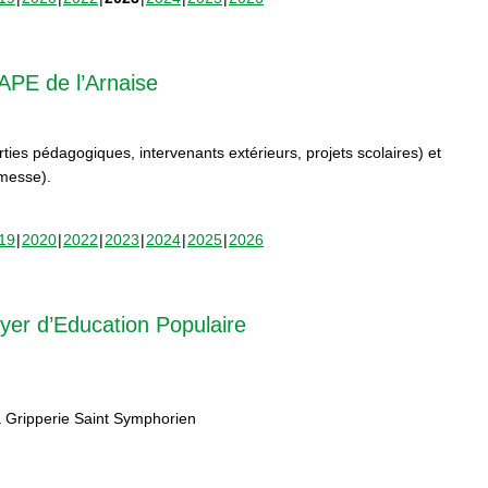
APE de l’Arnaise
orties pédagogiques, intervenants extérieurs, projets scolaires) et
rmesse).
19
2020
2022
2023
2024
2025
2026
yer d’Education Populaire
 Gripperie Saint Symphorien