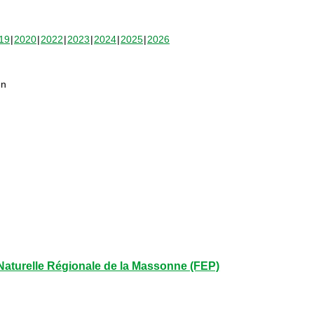
19
2020
2022
2023
2024
2025
2026
en
aturelle Régionale de la Massonne (FEP)