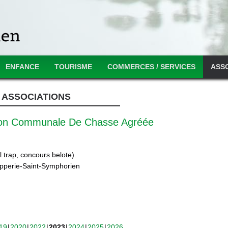
ENFANCE
TOURISME
COMMERCES / SERVICES
ASS
ASSOCIATIONS
ion Communale De Chasse Agréée
 trap, concours belote).
ipperie-Saint-Symphorien
19
2020
2022
2023
2024
2025
2026