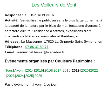
Les Veilleurs de Vent
Responsable
: Héloïse BENIER
Activité
: Sensibiliser le public au sens le plus large du terme, à
la beauté de la nature par le biais de manifestations diverses à
caractère culturel : résidence d’artistes, expositions d’art,
interventions littéraires, musicales et théâtres, etc
Adresse
: La Massonne- 17620 La Gripperie-Saint-Symphorien
Téléphone
:
07 86 37 80 77
Email
: jeanmichel.benier@wanadoo.fr
Événements organisés par Couleurs Patrimoine :
Tous
A venir
2014
2015
2016
2017
2018
2019
2020
2022
2023
2024
2025
2026
Pas d'événement à venir à ce jour.