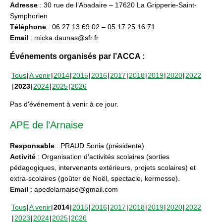
Adresse
: 30 rue de l’Abadaire – 17620 La Gripperie-Saint-
Symphorien
Téléphone
: 06 27 13 69 02 – 05 17 25 16 71
Email
: micka.daunas@sfr.fr
Événements organisés par l’ACCA :
Tous
A venir
2014
2015
2016
2017
2018
2019
2020
2022
2023
2024
2025
2026
Pas d'événement à venir à ce jour.
APE de l’Arnaise
Responsable
: PRAUD Sonia (présidente)
Activité
: Organisation d’activités scolaires (sorties
pédagogiques, intervenants extérieurs, projets scolaires) et
extra-scolaires (goûter de Noël, spectacle, kermesse).
Email
: apedelarnaise@gmail.com
Tous
A venir
2014
2015
2016
2017
2018
2019
2020
2022
2023
2024
2025
2026