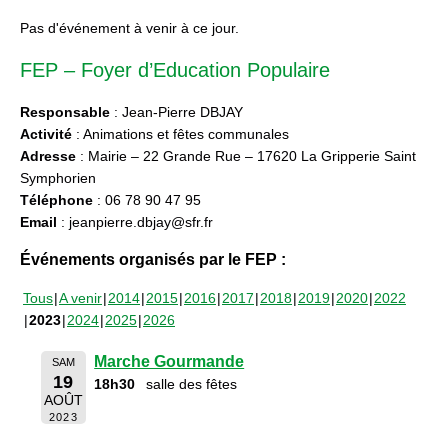
Pas d'événement à venir à ce jour.
FEP – Foyer d’Education Populaire
Responsable
: Jean-Pierre DBJAY
Activité
: Animations et fêtes communales
Adresse
: Mairie – 22 Grande Rue – 17620 La Gripperie Saint
Symphorien
Téléphone
: 06 78 90 47 95
Email
: jeanpierre.dbjay@sfr.fr
Événements organisés par le FEP :
Tous
A venir
2014
2015
2016
2017
2018
2019
2020
2022
2023
2024
2025
2026
Marche Gourmande
SAM
19
18h30
salle des fêtes
AOÛT
2023