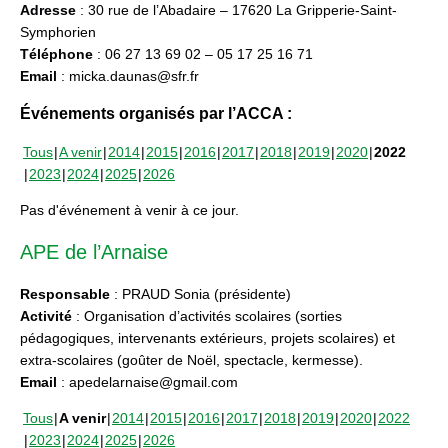
Adresse
: 30 rue de l’Abadaire – 17620 La Gripperie-Saint-
Symphorien
Téléphone
: 06 27 13 69 02 – 05 17 25 16 71
Email
: micka.daunas@sfr.fr
Événements organisés par l’ACCA :
Tous
A venir
2014
2015
2016
2017
2018
2019
2020
2022
2023
2024
2025
2026
Pas d'événement à venir à ce jour.
APE de l’Arnaise
Responsable
: PRAUD Sonia (présidente)
Activité
: Organisation d’activités scolaires (sorties
pédagogiques, intervenants extérieurs, projets scolaires) et
extra-scolaires (goûter de Noël, spectacle, kermesse).
Email
: apedelarnaise@gmail.com
Tous
A venir
2014
2015
2016
2017
2018
2019
2020
2022
2023
2024
2025
2026