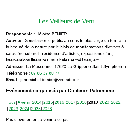
Les Veilleurs de Vent
Responsable
: Héloïse BENIER
Activité
: Sensibiliser le public au sens le plus large du terme, à
la beauté de la nature par le biais de manifestations diverses à
caractère culturel : résidence d’artistes, expositions d’art,
interventions littéraires, musicales et théâtres, etc
Adresse
: La Massonne- 17620 La Gripperie-Saint-Symphorien
Téléphone
:
07 86 37 80 77
Email
: jeanmichel.benier@wanadoo.fr
Événements organisés par Couleurs Patrimoine :
Tous
A venir
2014
2015
2016
2017
2018
2019
2020
2022
2023
2024
2025
2026
Pas d'événement à venir à ce jour.