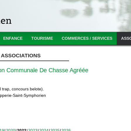
ENFANCE
TOURISME
COMMERCES / SERVICES
ASS
ASSOCIATIONS
ion Communale De Chasse Agréée
 trap, concours belote).
ipperie-Saint-Symphorien
19
2020
2022
2023
2024
2025
2026