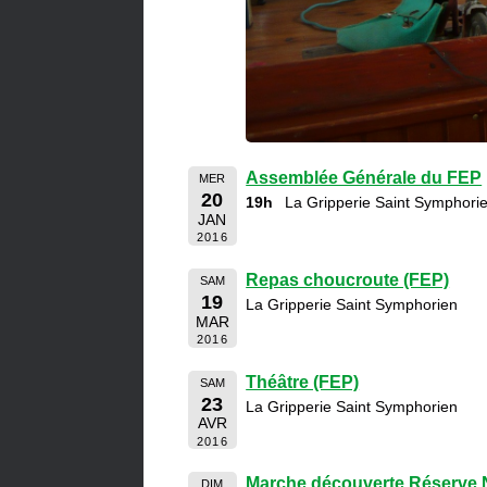
Assemblée Générale du FEP
MER
20
19h
La Gripperie Saint Symphori
JAN
2016
Repas choucroute (FEP)
SAM
19
La Gripperie Saint Symphorien
MAR
2016
Théâtre (FEP)
SAM
23
La Gripperie Saint Symphorien
AVR
2016
Marche découverte Réserve N
DIM