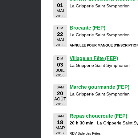
01
La Gripperie Saint Symphorien
MAI
2016
Brocante (FEP)
DIM
22
La Gripperie Saint Symphorien
MAI
2016
ANNULEE POUR MANQUE D'INSCRIPTIO
Village en Fête (FEP)
DIM
03
La Gripperie Saint Symphorien
JUIL
2016
Marche gourmande (FEP)
SAM
20
La Gripperie Saint Symphorien
AOÛT
2016
Repas choucroute (FEP)
SAM
18
20 h 30 min
La Gripperie Saint 
MAR
2017
RDV Salle des Fêtes