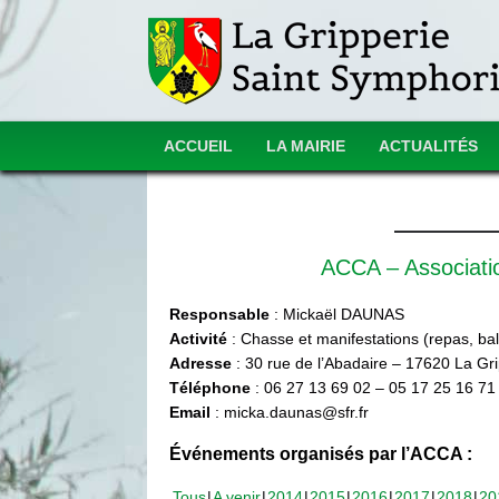
ACCUEIL
LA MAIRIE
ACTUALITÉS
ACCA – Associat
Responsable
: Mickaël DAUNAS
Activité
: Chasse et manifestations (repas, ball
Adresse
: 30 rue de l’Abadaire – 17620 La Gr
Téléphone
: 06 27 13 69 02 – 05 17 25 16 71
Email
: micka.daunas@sfr.fr
Événements organisés par l’ACCA :
Tous
A venir
2014
2015
2016
2017
2018
20