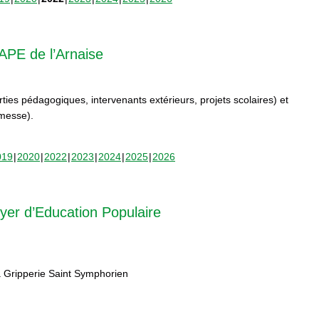
APE de l’Arnaise
orties pédagogiques, intervenants extérieurs, projets scolaires) et
rmesse).
019
2020
2022
2023
2024
2025
2026
yer d’Education Populaire
 Gripperie Saint Symphorien