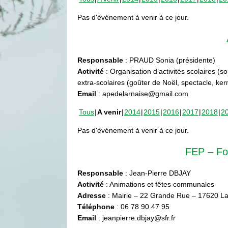
Pas d'événement à venir à ce jour.
Responsable
: PRAUD Sonia (présidente)
Activité
: Organisation d’activités scolaires (s
extra-scolaires (goûter de Noël, spectacle, ke
Email
: apedelarnaise@gmail.com
Tous
A venir
2014
2015
2016
2017
2018
2
Pas d'événement à venir à ce jour.
FEP – Fo
Responsable
: Jean-Pierre DBJAY
Activité
: Animations et fêtes communales
Adresse
: Mairie – 22 Grande Rue – 17620 La
Téléphone
: 06 78 90 47 95
Email
: jeanpierre.dbjay@sfr.fr