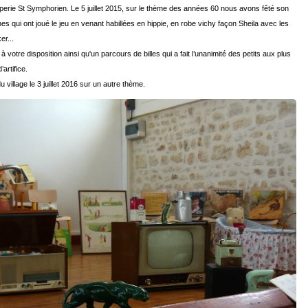
ipperie St Symphorien. Le 5 juillet 2015, sur le thème des années 60 nous avons fêté son
 qui ont joué le jeu en venant habillées en hippie, en robe vichy façon Sheila avec les
er...
otre disposition ainsi qu'un parcours de billes qui a fait l’unanimité des petits aux plus
artifice.
village le 3 juillet 2016 sur un autre thème.