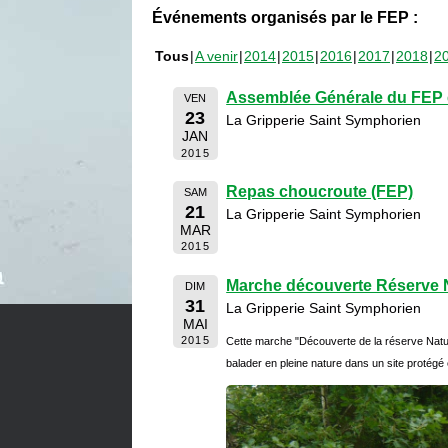
Événements organisés par le FEP :
Tous
A venir
2014
2015
2016
2017
2018
2
Assemblée Générale du FEP e
VEN
23
La Gripperie Saint Symphorien
JAN
2015
Repas choucroute (FEP)
SAM
21
La Gripperie Saint Symphorien
MAR
2015
Marche découverte Réserve N
DIM
31
La Gripperie Saint Symphorien
MAI
2015
Cette marche "Découverte de la réserve Natu
balader en pleine nature dans un site protégé 