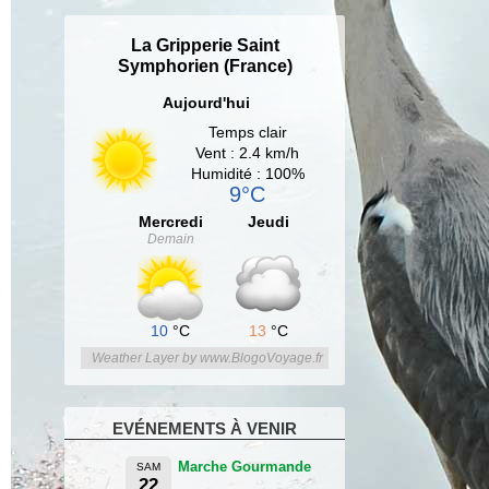
La Gripperie Saint
Symphorien (France)
Aujourd'hui
Temps clair
Vent : 2.4 km/h
Humidité : 100%
9°C
Mercredi
Jeudi
Demain
10
°C
13
°C
Weather Layer by www.BlogoVoyage.fr
EVÉNEMENTS À VENIR
Marche Gourmande
SAM
22