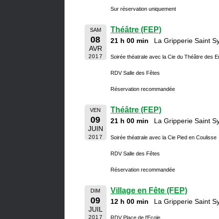
Sur réservation uniquement
Théâtre (FEP)
SAM
08
21 h 00 min
La Gripperie Saint 
AVR
2017
Soirée théatrale avec la Cie du Théâtre des 
RDV Salle des Fêtes
Réservation recommandée
Théâtre (FEP)
VEN
09
21 h 00 min
La Gripperie Saint 
JUIN
2017
Soirée théatrale avec la Cie Pied en Coulisse
RDV Salle des Fêtes
Réservation recommandée
Village en Fête (FEP)
DIM
09
12 h 00 min
La Gripperie Saint 
JUIL
2017
RDV Place de l'Ecole