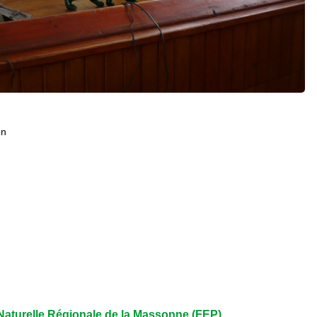
en
aturelle Régionale de la Massonne (FEP)