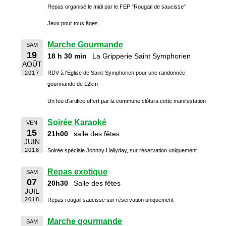
Repas organisé le midi par le FEP "Rougaïl de saucisse"
Jeux pour tous âges
Marche Gourmande
SAM
19
18 h 30 min
La Gripperie Saint Symphorien
AOÛT
2017
RDV à l'Eglise de Saint-Symphorien pour une randonnée
gourmande de 12km
Un feu d'artifice offert par la commune clôtura cette manifestation
Soirée Karaoké
VEN
15
21h00
salle des fêtes
JUIN
2018
Soirée spéciale Johnny Hallyday, sur réservation uniquement
Repas exotique
SAM
07
20h30
Salle des fêtes
JUIL
2018
Repas rougail saucisse sur réservation uniquement
Marche gourmande
SAM