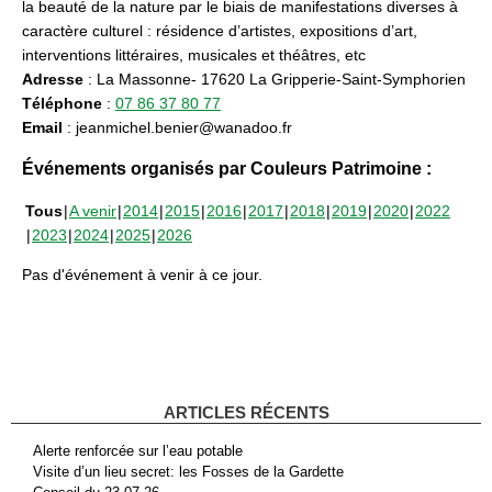
la beauté de la nature par le biais de manifestations diverses à
caractère culturel : résidence d’artistes, expositions d’art,
interventions littéraires, musicales et théâtres, etc
Adresse
: La Massonne- 17620 La Gripperie-Saint-Symphorien
Téléphone
:
07 86 37 80 77
Email
: jeanmichel.benier@wanadoo.fr
Événements organisés par Couleurs Patrimoine :
Tous
A venir
2014
2015
2016
2017
2018
2019
2020
2022
2023
2024
2025
2026
Pas d'événement à venir à ce jour.
ARTICLES RÉCENTS
Alerte renforcée sur l’eau potable
Visite d’un lieu secret: les Fosses de la Gardette