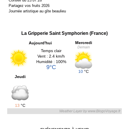
Conseil du 23.07.26
Partagez vos fruits 2026
Journée artistique au gîte beaulieu
La Gripperie Saint Symphorien (France)
Mercredi
Aujourd'hui
Demain
Temps clair
Vent : 2.4 km/h
Humidité : 100%
9°C
10
°C
Jeudi
13
°C
Weather Layer by www.BlogoVoyage.fr