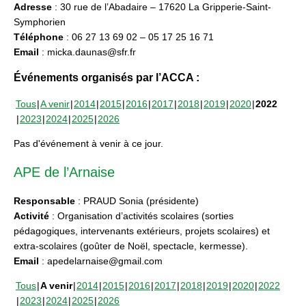
Adresse
: 30 rue de l’Abadaire – 17620 La Gripperie-Saint-
Symphorien
Téléphone
: 06 27 13 69 02 – 05 17 25 16 71
Email
: micka.daunas@sfr.fr
Événements organisés par l’ACCA :
Tous
A venir
2014
2015
2016
2017
2018
2019
2020
2022
2023
2024
2025
2026
Pas d'événement à venir à ce jour.
APE de l’Arnaise
Responsable
: PRAUD Sonia (présidente)
Activité
: Organisation d’activités scolaires (sorties
pédagogiques, intervenants extérieurs, projets scolaires) et
extra-scolaires (goûter de Noël, spectacle, kermesse).
Email
: apedelarnaise@gmail.com
Tous
A venir
2014
2015
2016
2017
2018
2019
2020
2022
2023
2024
2025
2026