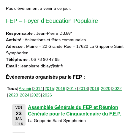
Pas d'événement à venir à ce jour.
FEP – Foyer d’Education Populaire
Responsable
: Jean-Pierre DBJAY
Activité
: Animations et fêtes communales
Adresse
: Mairie – 22 Grande Rue – 17620 La Gripperie Saint
Symphorien
Téléphone
: 06 78 90 47 95
Email
: jeanpierre.dbjay@sfr.fr
Événements organisés par le FEP :
Tous
A venir
2014
2015
2016
2017
2018
2019
2020
2022
2023
2024
2025
2026
Assemblée Générale du FEP et Réunion
VEN
23
Générale pour le Cinquantenaire du F.E.P.
JAN
La Gripperie Saint Symphorien
2015