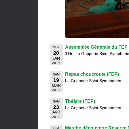
Assemblée Générale du FEP
MER
20
19h
La Gripperie Saint Symphori
JAN
2016
Repas choucroute (FEP)
SAM
19
La Gripperie Saint Symphorien
MAR
2016
Théâtre (FEP)
SAM
23
La Gripperie Saint Symphorien
AVR
2016
Marche découverte Réserve N
DIM