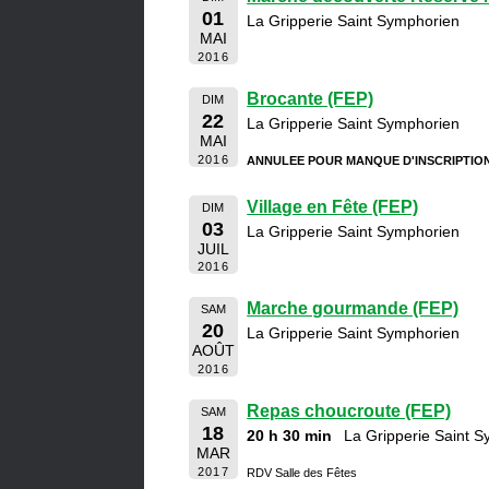
01
La Gripperie Saint Symphorien
MAI
2016
Brocante (FEP)
DIM
22
La Gripperie Saint Symphorien
MAI
2016
ANNULEE POUR MANQUE D'INSCRIPTIO
Village en Fête (FEP)
DIM
03
La Gripperie Saint Symphorien
JUIL
2016
Marche gourmande (FEP)
SAM
20
La Gripperie Saint Symphorien
AOÛT
2016
Repas choucroute (FEP)
SAM
18
20 h 30 min
La Gripperie Saint 
MAR
2017
RDV Salle des Fêtes