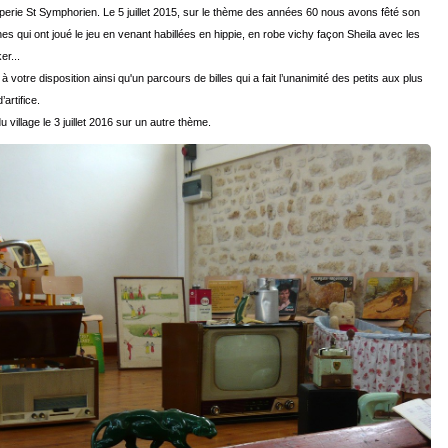
ipperie St Symphorien. Le 5 juillet 2015, sur le thème des années 60 nous avons fêté son
 qui ont joué le jeu en venant habillées en hippie, en robe vichy façon Sheila avec les
er...
otre disposition ainsi qu'un parcours de billes qui a fait l’unanimité des petits aux plus
artifice.
village le 3 juillet 2016 sur un autre thème.