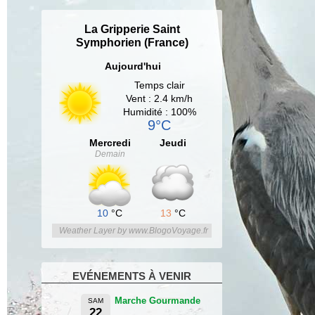
La Gripperie Saint
Symphorien (France)
Aujourd'hui
Temps clair
Vent : 2.4 km/h
Humidité : 100%
9°C
Mercredi
Jeudi
Demain
10
°C
13
°C
Weather Layer by www.BlogoVoyage.fr
EVÉNEMENTS À VENIR
Marche Gourmande
SAM
22