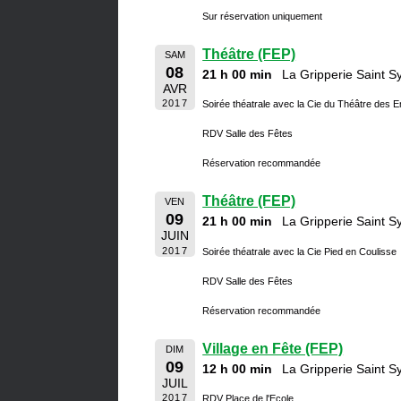
Sur réservation uniquement
Théâtre (FEP)
SAM
08
21 h 00 min
La Gripperie Saint 
AVR
2017
Soirée théatrale avec la Cie du Théâtre des 
RDV Salle des Fêtes
Réservation recommandée
Théâtre (FEP)
VEN
09
21 h 00 min
La Gripperie Saint 
JUIN
2017
Soirée théatrale avec la Cie Pied en Coulisse
RDV Salle des Fêtes
Réservation recommandée
Village en Fête (FEP)
DIM
09
12 h 00 min
La Gripperie Saint 
JUIL
2017
RDV Place de l'Ecole