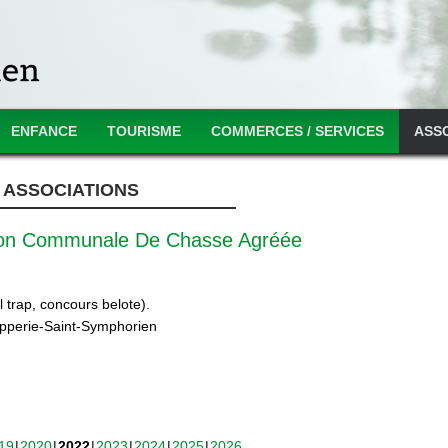
ENFANCE
TOURISME
COMMERCES / SERVICES
ASS
ASSOCIATIONS
ion Communale De Chasse Agréée
 trap, concours belote).
ipperie-Saint-Symphorien
19
2020
2022
2023
2024
2025
2026