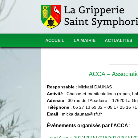
ACCUEIL
LA MAIRIE
ACTUALITÉS
ACCA – Associat
Responsable
: Mickaël DAUNAS
Activité
: Chasse et manifestations (repas, ball
Adresse
: 30 rue de l’Abadaire – 17620 La Gr
Téléphone
: 06 27 13 69 02 – 05 17 25 16 71
Email
: micka.daunas@sfr.fr
Événements organisés par l’ACCA :
Tous
A venir
2014
2015
2016
2017
2018
20