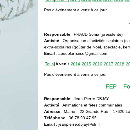
Pas d'événement à venir à ce jour.
Responsable
: PRAUD Sonia (présidente)
Activité
: Organisation d’activités scolaires (s
extra-scolaires (goûter de Noël, spectacle, ke
Email
: apedelarnaise@gmail.com
Tous
A venir
2014
2015
2016
2017
2018
2
Pas d'événement à venir à ce jour.
FEP – Fo
Responsable
: Jean-Pierre DBJAY
Activité
: Animations et fêtes communales
Adresse
: Mairie – 22 Grande Rue – 17620 La
Téléphone
: 06 78 90 47 95
Email
: jeanpierre.dbjay@sfr.fr