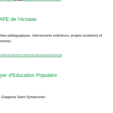
APE de l’Arnaise
orties pédagogiques, intervenants extérieurs, projets scolaires) et
rmesse).
019
2020
2022
2023
2024
2025
2026
yer d’Education Populaire
 Gripperie Saint Symphorien