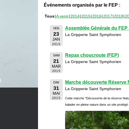
Événements organisés par le FEP :
Tous
A venir
2014
2015
2016
2017
2018
2
Assemblée Générale du FEP e
VEN
23
La Gripperie Saint Symphorien
JAN
2015
Repas choucroute (FEP)
SAM
21
La Gripperie Saint Symphorien
MAR
2015
Marche découverte Réserve N
DIM
31
La Gripperie Saint Symphorien
MAI
2015
Cette marche "Découverte de la réserve Natu
balader en pleine nature dans un site protégé 