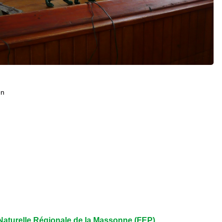
en
aturelle Régionale de la Massonne (FEP)