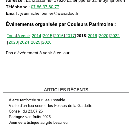
Adresse
: La Massonne- 17620 La Gripperie-Saint-Symphorien
Téléphone
:
07 86 37 80 77
Email
: jeanmichel.benier@wanadoo.fr
Événements organisés par Couleurs Patrimoine :
Tous
A venir
2014
2015
2016
2017
2018
2019
2020
2022
2023
2024
2025
2026
Pas d'événement à venir à ce jour.
ARTICLES RÉCENTS
Alerte renforcée sur l’eau potable
Visite d’un lieu secret: les Fosses de la Gardette
Conseil du 23.07.26
Partagez vos fruits 2026
Journée artistique au gîte beaulieu