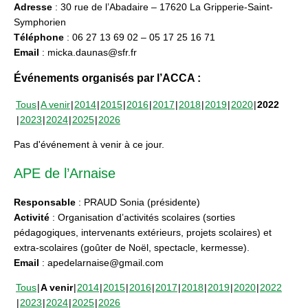
Adresse
: 30 rue de l’Abadaire – 17620 La Gripperie-Saint-
Symphorien
Téléphone
: 06 27 13 69 02 – 05 17 25 16 71
Email
: micka.daunas@sfr.fr
Événements organisés par l’ACCA :
Tous
A venir
2014
2015
2016
2017
2018
2019
2020
2022
2023
2024
2025
2026
Pas d'événement à venir à ce jour.
APE de l’Arnaise
Responsable
: PRAUD Sonia (présidente)
Activité
: Organisation d’activités scolaires (sorties
pédagogiques, intervenants extérieurs, projets scolaires) et
extra-scolaires (goûter de Noël, spectacle, kermesse).
Email
: apedelarnaise@gmail.com
Tous
A venir
2014
2015
2016
2017
2018
2019
2020
2022
2023
2024
2025
2026