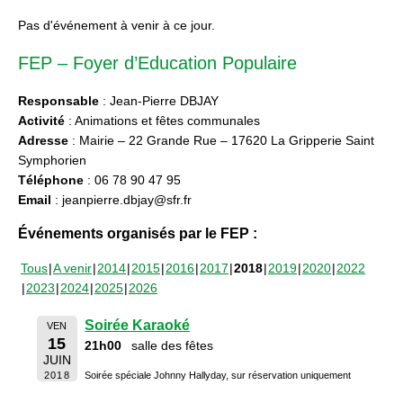
Pas d'événement à venir à ce jour.
FEP – Foyer d’Education Populaire
Responsable
: Jean-Pierre DBJAY
Activité
: Animations et fêtes communales
Adresse
: Mairie – 22 Grande Rue – 17620 La Gripperie Saint
Symphorien
Téléphone
: 06 78 90 47 95
Email
: jeanpierre.dbjay@sfr.fr
Événements organisés par le FEP :
Tous
A venir
2014
2015
2016
2017
2018
2019
2020
2022
2023
2024
2025
2026
Soirée Karaoké
VEN
15
21h00
salle des fêtes
JUIN
2018
Soirée spéciale Johnny Hallyday, sur réservation uniquement