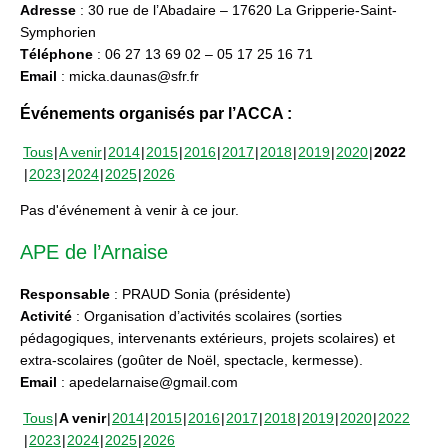
Adresse
: 30 rue de l’Abadaire – 17620 La Gripperie-Saint-
Symphorien
Téléphone
: 06 27 13 69 02 – 05 17 25 16 71
Email
: micka.daunas@sfr.fr
Événements organisés par l’ACCA :
Tous
A venir
2014
2015
2016
2017
2018
2019
2020
2022
2023
2024
2025
2026
Pas d'événement à venir à ce jour.
APE de l’Arnaise
Responsable
: PRAUD Sonia (présidente)
Activité
: Organisation d’activités scolaires (sorties
pédagogiques, intervenants extérieurs, projets scolaires) et
extra-scolaires (goûter de Noël, spectacle, kermesse).
Email
: apedelarnaise@gmail.com
Tous
A venir
2014
2015
2016
2017
2018
2019
2020
2022
2023
2024
2025
2026