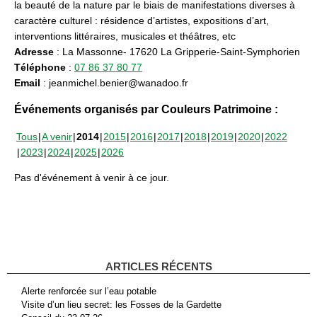
la beauté de la nature par le biais de manifestations diverses à
caractère culturel : résidence d’artistes, expositions d’art,
interventions littéraires, musicales et théâtres, etc
Adresse
: La Massonne- 17620 La Gripperie-Saint-Symphorien
Téléphone
:
07 86 37 80 77
Email
: jeanmichel.benier@wanadoo.fr
Événements organisés par Couleurs Patrimoine :
Tous
A venir
2014
2015
2016
2017
2018
2019
2020
2022
2023
2024
2025
2026
Pas d'événement à venir à ce jour.
ARTICLES RÉCENTS
Alerte renforcée sur l’eau potable
Visite d’un lieu secret: les Fosses de la Gardette