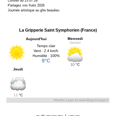
Conseil du 23.07.26
Partagez vos fruits 2026
Journée artistique au gîte beaulieu
La Gripperie Saint Symphorien (France)
Mercredi
Aujourd'hui
Demain
Temps clair
Vent : 2.4 km/h
Humidité : 100%
9°C
10
°C
Jeudi
13
°C
Weather Layer by www.BlogoVoyage.fr