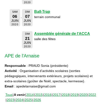
2020
Ball-Trap
SAM
DIM
06
07
terrain communal
JUIN
JUIN
2020
2020
Assemblée générale de l'ACCA
DIM
21
salle des fêtes
JUIN
2020
APE de l’Arnaise
Responsable
: PRAUD Sonia (présidente)
Activité
: Organisation d’activités scolaires (sorties
pédagogiques, intervenants extérieurs, projets scolaires) et
extra-scolaires (goûter de Noël, spectacle, kermesse).
Email
: apedelarnaise@gmail.com
Tous
A venir
2014
2015
2016
2017
2018
2019
2020
2022
2023
2024
2025
2026