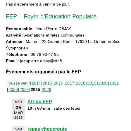
Pas d'événement à venir à ce jour.
FEP – Foyer d’Education Populaire
Responsable
: Jean-Pierre DBJAY
Activité
: Animations et fêtes communales
Adresse
: Mairie – 22 Grande Rue – 17620 La Gripperie Saint
Symphorien
Téléphone
: 06 78 90 47 95
Email
: jeanpierre.dbjay@sfr.fr
Événements organisés par le FEP :
Tous
A venir
2014
2015
2016
2017
2018
2019
2020
2022
2023
2024
2025
2026
AG du FEP
MER
05
19 h 00 min
salle des fêtes
MAR
2025
repas choucroute
SAM