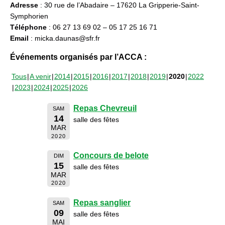
Adresse
: 30 rue de l’Abadaire – 17620 La Gripperie-Saint-
Symphorien
Téléphone
: 06 27 13 69 02 – 05 17 25 16 71
Email
: micka.daunas@sfr.fr
Événements organisés par l’ACCA :
Tous
A venir
2014
2015
2016
2017
2018
2019
2020
2022
2023
2024
2025
2026
Repas Chevreuil
SAM
14
salle des fêtes
MAR
2020
Concours de belote
DIM
15
salle des fêtes
MAR
2020
Repas sanglier
SAM
09
salle des fêtes
MAI