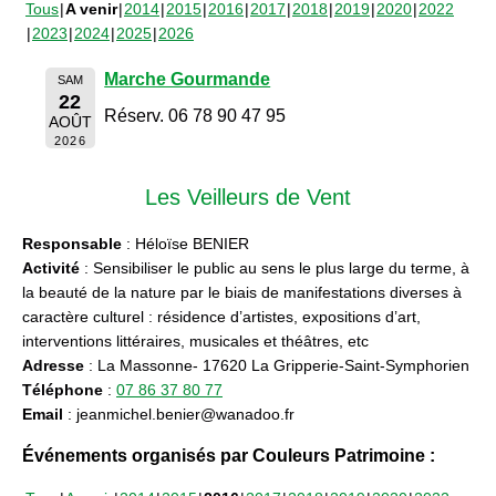
Tous
A venir
2014
2015
2016
2017
2018
2019
2020
2022
2023
2024
2025
2026
Marche Gourmande
SAM
22
Réserv. 06 78 90 47 95
AOÛT
2026
Les Veilleurs de Vent
Responsable
: Héloïse BENIER
Activité
: Sensibiliser le public au sens le plus large du terme, à
la beauté de la nature par le biais de manifestations diverses à
caractère culturel : résidence d’artistes, expositions d’art,
interventions littéraires, musicales et théâtres, etc
Adresse
: La Massonne- 17620 La Gripperie-Saint-Symphorien
Téléphone
:
07 86 37 80 77
Email
: jeanmichel.benier@wanadoo.fr
Événements organisés par Couleurs Patrimoine :