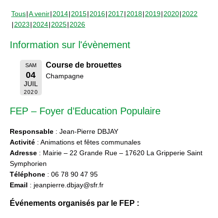
Tous
A venir
2014
2015
2016
2017
2018
2019
2020
2022
2023
2024
2025
2026
Information sur l'évènement
Course de brouettes
SAM
04
Champagne
JUIL
2020
FEP – Foyer d’Education Populaire
Responsable
: Jean-Pierre DBJAY
Activité
: Animations et fêtes communales
Adresse
: Mairie – 22 Grande Rue – 17620 La Gripperie Saint
Symphorien
Téléphone
: 06 78 90 47 95
Email
: jeanpierre.dbjay@sfr.fr
Événements organisés par le FEP :