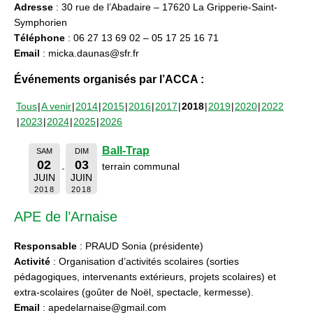
Adresse
: 30 rue de l’Abadaire – 17620 La Gripperie-Saint-
Symphorien
Téléphone
: 06 27 13 69 02 – 05 17 25 16 71
Email
: micka.daunas@sfr.fr
Événements organisés par l’ACCA :
Tous
A venir
2014
2015
2016
2017
2018
2019
2020
2022
2023
2024
2025
2026
Ball-Trap
SAM
DIM
02
03
terrain communal
JUIN
JUIN
2018
2018
APE de l’Arnaise
Responsable
: PRAUD Sonia (présidente)
Activité
: Organisation d’activités scolaires (sorties
pédagogiques, intervenants extérieurs, projets scolaires) et
extra-scolaires (goûter de Noël, spectacle, kermesse).
Email
: apedelarnaise@gmail.com