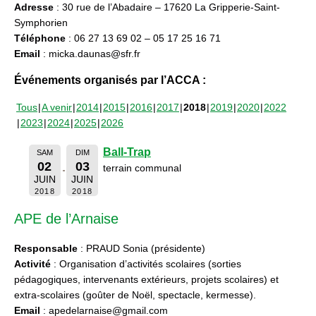
Adresse
: 30 rue de l’Abadaire – 17620 La Gripperie-Saint-
Symphorien
Téléphone
: 06 27 13 69 02 – 05 17 25 16 71
Email
: micka.daunas@sfr.fr
Événements organisés par l’ACCA :
Tous
A venir
2014
2015
2016
2017
2018
2019
2020
2022
2023
2024
2025
2026
Ball-Trap
SAM
DIM
02
03
terrain communal
JUIN
JUIN
2018
2018
APE de l’Arnaise
Responsable
: PRAUD Sonia (présidente)
Activité
: Organisation d’activités scolaires (sorties
pédagogiques, intervenants extérieurs, projets scolaires) et
extra-scolaires (goûter de Noël, spectacle, kermesse).
Email
: apedelarnaise@gmail.com