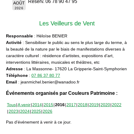
Réserv. 06 78 90 47 95
AOÛT
2026
Les Veilleurs de Vent
Responsable
: Héloïse BENIER
Activité
: Sensibiliser le public au sens le plus large du terme, à
la beauté de la nature par le biais de manifestations diverses à
caractère culturel : résidence d’artistes, expositions d’art,
interventions littéraires, musicales et théâtres, etc
Adresse
: La Massonne- 17620 La Gripperie-Saint-Symphorien
Téléphone
:
07 86 37 80 77
Email
: jeanmichel.benier@wanadoo.fr
Événements organisés par Couleurs Patrimoine :
Tous
A venir
2014
2015
2016
2017
2018
2019
2020
2022
2023
2024
2025
2026
Pas d'événement à venir à ce jour.