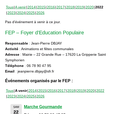
Tous
A venir
2014
2015
2016
2017
2018
2019
2020
2022
2023
2024
2025
2026
Pas d'événement à venir à ce jour.
FEP – Foyer d’Education Populaire
Responsable
: Jean-Pierre DBJAY
Activité
: Animations et fêtes communales
Adresse
: Mairie – 22 Grande Rue – 17620 La Gripperie Saint
Symphorien
Téléphone
: 06 78 90 47 95
Email
: jeanpierre.dbjay@sfr.fr
Événements organisés par le FEP :
Tous
A venir
2014
2015
2016
2017
2018
2019
2020
2022
2023
2024
2025
2026
Marche Gourmande
SAM
22