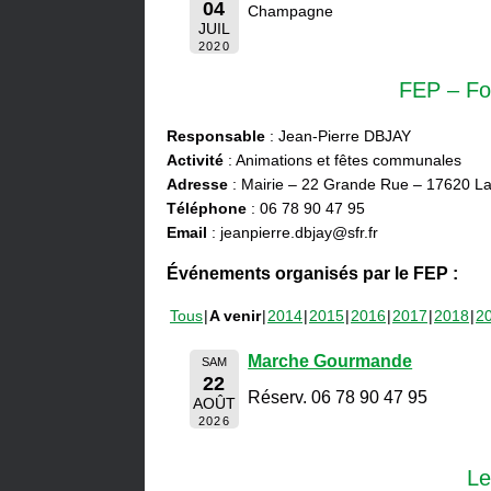
04
Champagne
JUIL
2020
FEP – Fo
Responsable
: Jean-Pierre DBJAY
Activité
: Animations et fêtes communales
Adresse
: Mairie – 22 Grande Rue – 17620 La
Téléphone
: 06 78 90 47 95
Email
: jeanpierre.dbjay@sfr.fr
Événements organisés par le FEP :
Tous
A venir
2014
2015
2016
2017
2018
2
Marche Gourmande
SAM
22
Réserv. 06 78 90 47 95
AOÛT
2026
Le