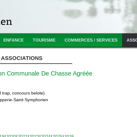
ENFANCE
TOURISME
COMMERCES / SERVICES
ASS
ASSOCIATIONS
ion Communale De Chasse Agréée
 trap, concours belote).
ipperie-Saint-Symphorien
19
2020
2022
2023
2024
2025
2026