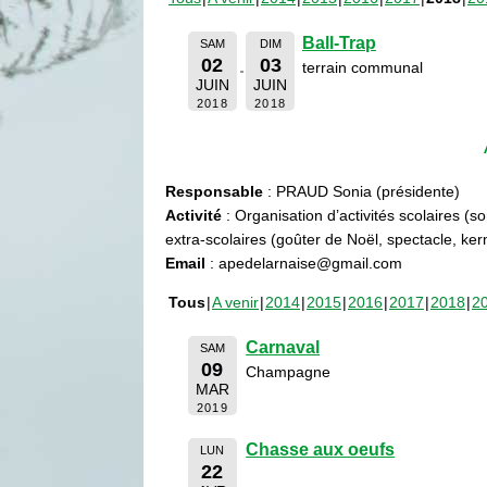
Ball-Trap
SAM
DIM
02
03
terrain communal
JUIN
JUIN
2018
2018
Responsable
: PRAUD Sonia (présidente)
Activité
: Organisation d’activités scolaires (s
extra-scolaires (goûter de Noël, spectacle, ke
Email
: apedelarnaise@gmail.com
Tous
A venir
2014
2015
2016
2017
2018
2
Carnaval
SAM
09
Champagne
MAR
2019
Chasse aux oeufs
LUN
22