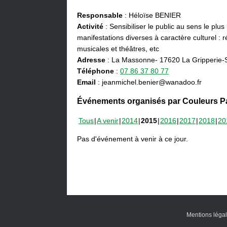
Responsable
: Héloïse BENIER
Activité
: Sensibiliser le public au sens le plus
manifestations diverses à caractère culturel : ré
musicales et théâtres, etc
Adresse
: La Massonne- 17620 La Gripperie-
Téléphone
:
07 86 37 80 77
Email
: jeanmichel.benier@wanadoo.fr
Événements organisés par Couleurs Pa
Tous
A venir
2014
2015
2016
2017
2018
20
Pas d'événement à venir à ce jour.
Mentions léga