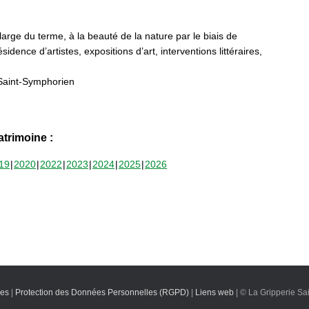
 large du terme, à la beauté de la nature par le biais de
sidence d’artistes, expositions d’art, interventions littéraires,
Saint-Symphorien
trimoine :
19
2020
2022
2023
2024
2025
2026
les
|
Protection des Données Personnelles (RGPD)
|
Liens web
| © La Gripperie Sa