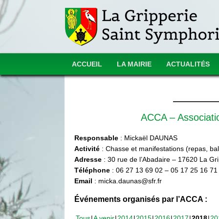
ACCUEIL
LA MAIRIE
ACTUALITÉS
ACCA – Associat
Responsable
: Mickaël DAUNAS
Activité
: Chasse et manifestations (repas, ball
Adresse
: 30 rue de l’Abadaire – 17620 La Gr
Téléphone
: 06 27 13 69 02 – 05 17 25 16 71
Email
: micka.daunas@sfr.fr
Événements organisés par l’ACCA :
Tous
A venir
2014
2015
2016
2017
2018
20