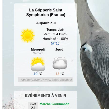
La Gripperie Saint
Symphorien (France)
Aujourd'hui
Temps clair
Vent : 2.4 km/h
Humidité : 100%
9°C
Mercredi
Jeudi
Demain
10
°C
13
°C
Weather Layer by www.BlogoVoyage.fr
EVÉNEMENTS À VENIR
Marche Gourmande
SAM
22