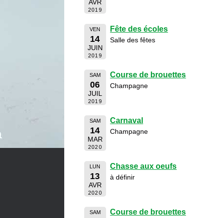
AVR
2019
Fête des écoles
VEN
14
Salle des fêtes
JUIN
2019
Course de brouettes
SAM
06
Champagne
JUIL
2019
Carnaval
SAM
14
Champagne
MAR
2020
Chasse aux oeufs
LUN
13
à définir
AVR
2020
Course de brouettes
SAM