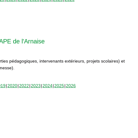
APE de l’Arnaise
orties pédagogiques, intervenants extérieurs, projets scolaires) et
rmesse).
019
2020
2022
2023
2024
2025
2026