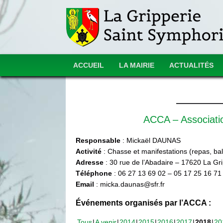
ACCUEIL
LA MAIRIE
ACTUALITÉS
ACCA – Associat
Responsable
: Mickaël DAUNAS
Activité
: Chasse et manifestations (repas, ball
Adresse
: 30 rue de l’Abadaire – 17620 La Gr
Téléphone
: 06 27 13 69 02 – 05 17 25 16 71
Email
: micka.daunas@sfr.fr
Événements organisés par l’ACCA :
Tous
A venir
2014
2015
2016
2017
2018
20