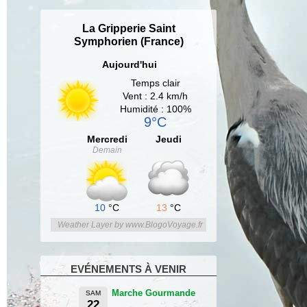
La Gripperie Saint
Symphorien (France)
Aujourd'hui
Temps clair
Vent : 2.4 km/h
Humidité : 100%
9°C
Mercredi
Jeudi
Demain
10
°C
13
°C
Weather Layer by www.BlogoVoyage.fr
EVÉNEMENTS À VENIR
Marche Gourmande
SAM
22