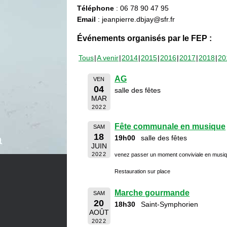
Téléphone
: 06 78 90 47 95
Email
: jeanpierre.dbjay@sfr.fr
Événements organisés par le FEP :
Tous
A venir
2014
2015
2016
2017
2018
20
AG
VEN
04
salle des fêtes
MAR
2022
Fête communale en musique
SAM
18
19h00
salle des fêtes
JUIN
2022
venez passer un moment conviviale en musi
Restauration sur place
Marche gourmande
SAM
20
18h30
Saint-Symphorien
AOÛT
2022