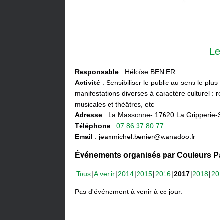
Le
Responsable
: Héloïse BENIER
Activité
: Sensibiliser le public au sens le plus
manifestations diverses à caractère culturel : ré
musicales et théâtres, etc
Adresse
: La Massonne- 17620 La Gripperie-
Téléphone
:
07 86 37 80 77
Email
: jeanmichel.benier@wanadoo.fr
Événements organisés par Couleurs Pa
Tous
A venir
2014
2015
2016
2017
2018
20
Pas d'événement à venir à ce jour.