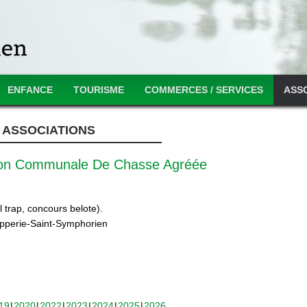
ENFANCE
TOURISME
COMMERCES / SERVICES
ASS
ASSOCIATIONS
ion Communale De Chasse Agréée
 trap, concours belote).
ipperie-Saint-Symphorien
19
2020
2022
2023
2024
2025
2026