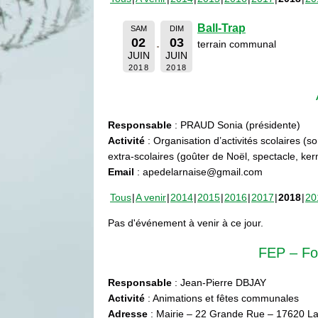
Ball-Trap
SAM
DIM
02
03
terrain communal
JUIN
JUIN
2018
2018
Responsable
: PRAUD Sonia (présidente)
Activité
: Organisation d’activités scolaires (s
extra-scolaires (goûter de Noël, spectacle, ke
Email
: apedelarnaise@gmail.com
Tous
A venir
2014
2015
2016
2017
2018
20
Pas d'événement à venir à ce jour.
FEP – Fo
Responsable
: Jean-Pierre DBJAY
Activité
: Animations et fêtes communales
Adresse
: Mairie – 22 Grande Rue – 17620 La