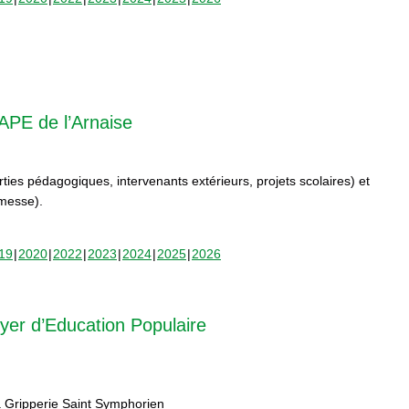
APE de l’Arnaise
orties pédagogiques, intervenants extérieurs, projets scolaires) et
rmesse).
19
2020
2022
2023
2024
2025
2026
yer d’Education Populaire
 Gripperie Saint Symphorien