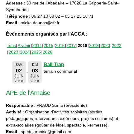
Adresse
: 30 rue de l’Abadaire – 17620 La Gripperie-Saint-
Symphorien
Téléphone
: 06 27 13 69 02 – 05 17 25 16 71
Email
: micka.daunas@sfr.fr
Événements organisés par l’ACCA :
Tous
A venir
2014
2015
2016
2017
2018
2019
2020
2022
2023
2024
2025
2026
Ball-Trap
SAM
DIM
02
03
terrain communal
JUIN
JUIN
2018
2018
APE de l’Arnaise
Responsable
: PRAUD Sonia (présidente)
Activité
: Organisation d’activités scolaires (sorties
pédagogiques, intervenants extérieurs, projets scolaires) et
extra-scolaires (goûter de Noël, spectacle, kermesse).
Email
: apedelarnaise@gmail.com