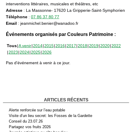
interventions littéraires, musicales et théâtres, etc
Adresse
: La Massonne- 17620 La Gripperie-Saint-Symphorien
Téléphone
:
07 86 37 80 77
Email
: jeanmichel.benier@wanadoo.fr
Événements organisés par Couleurs Patrimoine :
Tous
A venir
2014
2015
2016
2017
2018
2019
2020
2022
2023
2024
2025
2026
Pas d'événement à venir à ce jour.
ARTICLES RÉCENTS
Alerte renforcée sur l’eau potable
Visite d’un lieu secret: les Fosses de la Gardette
Conseil du 23.07.26
Partagez vos fruits 2026