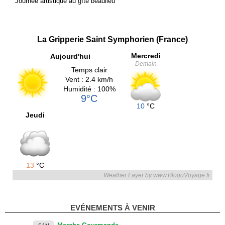
Journée artistique au gîte beaulieu
La Gripperie Saint Symphorien (France)
Mercredi
Aujourd'hui
Demain
Temps clair
Vent : 2.4 km/h
Humidité : 100%
9°C
10
°C
Jeudi
13
°C
Weather Layer by www.BlogoVoyage.fr
EVÉNEMENTS À VENIR