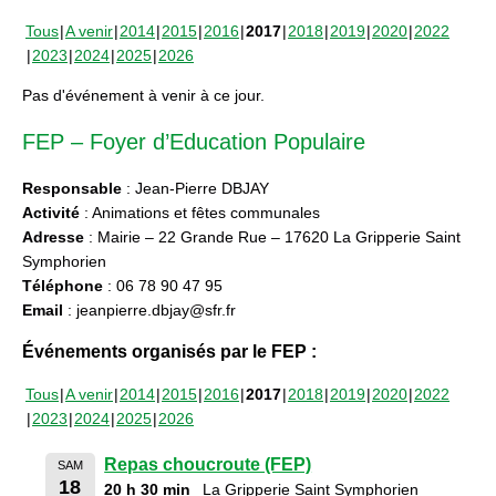
Tous
A venir
2014
2015
2016
2017
2018
2019
2020
2022
2023
2024
2025
2026
Pas d'événement à venir à ce jour.
FEP – Foyer d’Education Populaire
Responsable
: Jean-Pierre DBJAY
Activité
: Animations et fêtes communales
Adresse
: Mairie – 22 Grande Rue – 17620 La Gripperie Saint
Symphorien
Téléphone
: 06 78 90 47 95
Email
: jeanpierre.dbjay@sfr.fr
Événements organisés par le FEP :
Tous
A venir
2014
2015
2016
2017
2018
2019
2020
2022
2023
2024
2025
2026
Repas choucroute (FEP)
SAM
18
20 h 30 min
La Gripperie Saint Symphorien