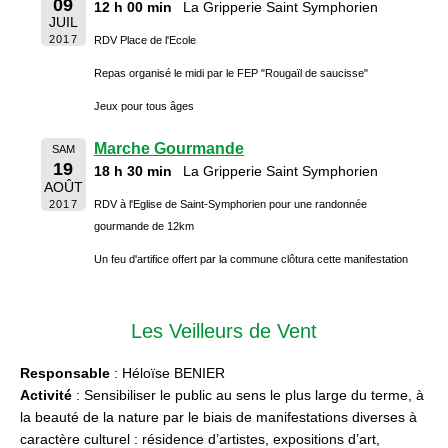
09
12 h 00 min
La Gripperie Saint Symphorien
JUIL
2017
RDV Place de l'Ecole
Repas organisé le midi par le FEP "Rougaïl de saucisse"
Jeux pour tous âges
Marche Gourmande
SAM
19
18 h 30 min
La Gripperie Saint Symphorien
AOÛT
2017
RDV à l'Eglise de Saint-Symphorien pour une randonnée
gourmande de 12km
Un feu d'artifice offert par la commune clôtura cette manifestation
Les Veilleurs de Vent
Responsable
: Héloïse BENIER
Activité
: Sensibiliser le public au sens le plus large du terme, à
la beauté de la nature par le biais de manifestations diverses à
caractère culturel : résidence d’artistes, expositions d’art,