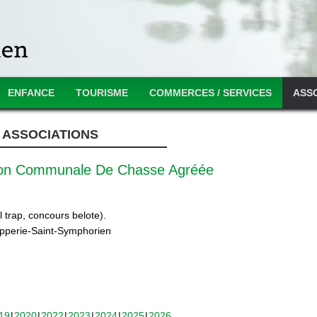
ENFANCE
TOURISME
COMMERCES / SERVICES
ASS
ASSOCIATIONS
ion Communale De Chasse Agréée
 trap, concours belote).
ipperie-Saint-Symphorien
19
2020
2022
2023
2024
2025
2026