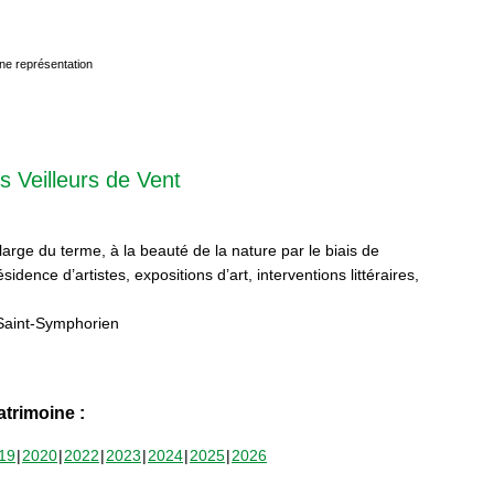
ne représentation
s Veilleurs de Vent
 large du terme, à la beauté de la nature par le biais de
sidence d’artistes, expositions d’art, interventions littéraires,
Saint-Symphorien
trimoine :
19
2020
2022
2023
2024
2025
2026