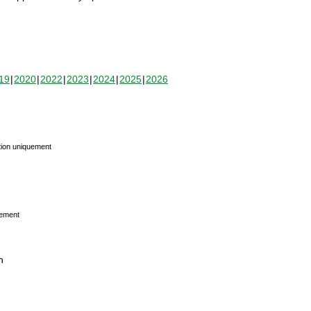
19
2020
2022
2023
2024
2025
2026
tion uniquement
uement
n