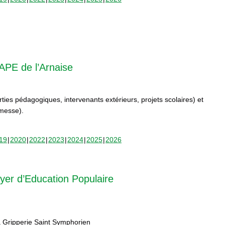
APE de l’Arnaise
orties pédagogiques, intervenants extérieurs, projets scolaires) et
rmesse).
19
2020
2022
2023
2024
2025
2026
yer d’Education Populaire
 Gripperie Saint Symphorien