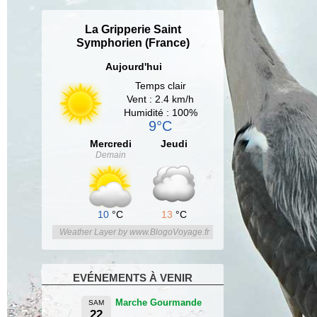
La Gripperie Saint
Symphorien (France)
Aujourd'hui
Temps clair
Vent : 2.4 km/h
Humidité : 100%
9°C
Mercredi
Jeudi
Demain
10
°C
13
°C
Weather Layer by www.BlogoVoyage.fr
EVÉNEMENTS À VENIR
Marche Gourmande
SAM
22