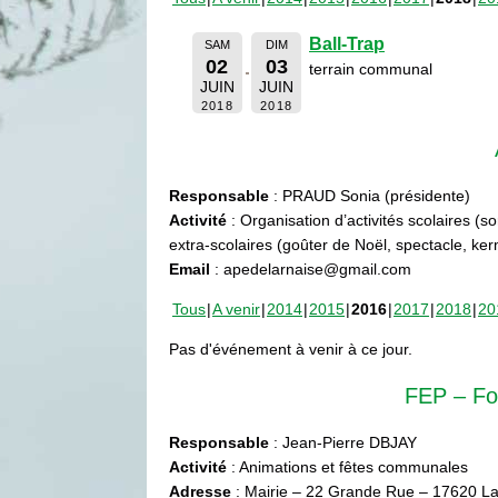
Ball-Trap
SAM
DIM
02
03
terrain communal
JUIN
JUIN
2018
2018
Responsable
: PRAUD Sonia (présidente)
Activité
: Organisation d’activités scolaires (s
extra-scolaires (goûter de Noël, spectacle, ke
Email
: apedelarnaise@gmail.com
Tous
A venir
2014
2015
2016
2017
2018
20
Pas d'événement à venir à ce jour.
FEP – Fo
Responsable
: Jean-Pierre DBJAY
Activité
: Animations et fêtes communales
Adresse
: Mairie – 22 Grande Rue – 17620 La