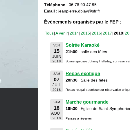
Téléphone
: 06 78 90 47 95
Email
: jeanpierre.dbjay@sfr.fr
Événements organisés par le FEP :
Tous
A venir
2014
2015
2016
2017
2018
20
Soirée Karaoké
VEN
15
21h00
salle des fêtes
JUIN
2018
Soirée spéciale Johnny Hallyday, sur réserva
Repas exotique
SAM
07
20h30
Salle des fêtes
JUIL
2018
Repas rougail saucisse sur réservation uniq
Marche gourmande
SAM
18
18h30
Eglise de Saint-Symphorie
AOÛT
2018
Pensez à réserver