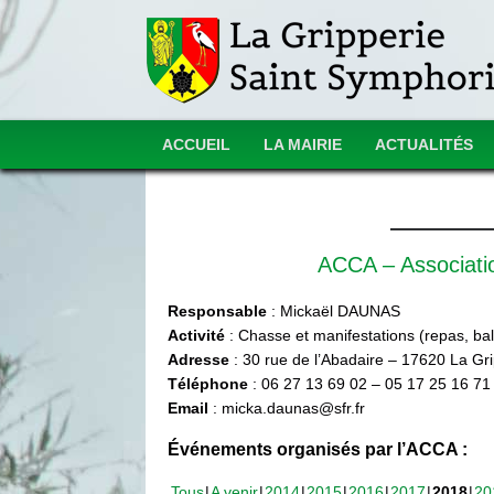
ACCUEIL
LA MAIRIE
ACTUALITÉS
ACCA – Associat
Responsable
: Mickaël DAUNAS
Activité
: Chasse et manifestations (repas, ball
Adresse
: 30 rue de l’Abadaire – 17620 La Gr
Téléphone
: 06 27 13 69 02 – 05 17 25 16 71
Email
: micka.daunas@sfr.fr
Événements organisés par l’ACCA :
Tous
A venir
2014
2015
2016
2017
2018
20