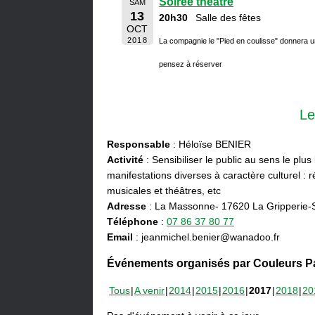
Soirée théâtre
SAM
13
20h30
Salle des fêtes
OCT
2018
La compagnie le "Pied en coulisse" donnera u
pensez à réserver
Le
Responsable
: Héloïse BENIER
Activité
: Sensibiliser le public au sens le plus
manifestations diverses à caractère culturel : ré
musicales et théâtres, etc
Adresse
: La Massonne- 17620 La Gripperie-
Téléphone
:
07 86 37 80 77
Email
: jeanmichel.benier@wanadoo.fr
Événements organisés par Couleurs Pa
Tous
A venir
2014
2015
2016
2017
2018
20