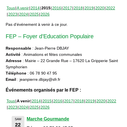
Tous
A venir
2014
2015
2016
2017
2018
2019
2020
2022
2023
2024
2025
2026
Pas d'événement à venir à ce jour.
FEP – Foyer d’Education Populaire
Responsable
: Jean-Pierre DBJAY
Activité
: Animations et fêtes communales
Adresse
: Mairie – 22 Grande Rue – 17620 La Gripperie Saint
Symphorien
Téléphone
: 06 78 90 47 95
Email
: jeanpierre.dbjay@sfr.fr
Événements organisés par le FEP :
Tous
A venir
2014
2015
2016
2017
2018
2019
2020
2022
2023
2024
2025
2026
Marche Gourmande
SAM
22