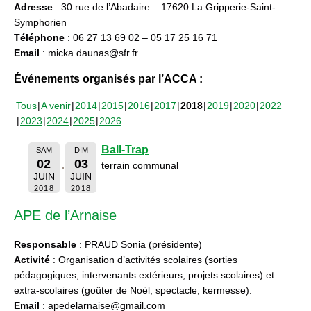
Adresse
: 30 rue de l’Abadaire – 17620 La Gripperie-Saint-
Symphorien
Téléphone
: 06 27 13 69 02 – 05 17 25 16 71
Email
: micka.daunas@sfr.fr
Événements organisés par l’ACCA :
Tous
A venir
2014
2015
2016
2017
2018
2019
2020
2022
2023
2024
2025
2026
Ball-Trap
SAM
DIM
02
03
terrain communal
JUIN
JUIN
2018
2018
APE de l’Arnaise
Responsable
: PRAUD Sonia (présidente)
Activité
: Organisation d’activités scolaires (sorties
pédagogiques, intervenants extérieurs, projets scolaires) et
extra-scolaires (goûter de Noël, spectacle, kermesse).
Email
: apedelarnaise@gmail.com