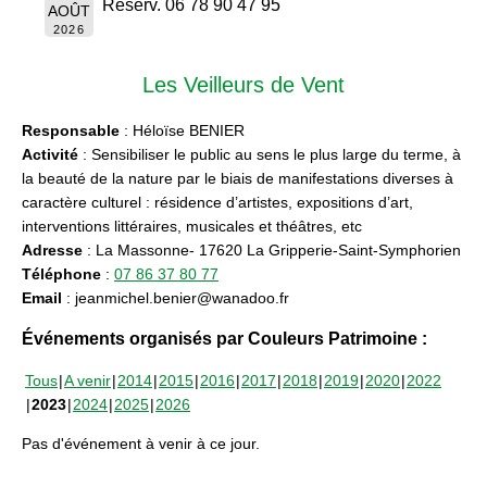
Réserv. 06 78 90 47 95
AOÛT
2026
Les Veilleurs de Vent
Responsable
: Héloïse BENIER
Activité
: Sensibiliser le public au sens le plus large du terme, à
la beauté de la nature par le biais de manifestations diverses à
caractère culturel : résidence d’artistes, expositions d’art,
interventions littéraires, musicales et théâtres, etc
Adresse
: La Massonne- 17620 La Gripperie-Saint-Symphorien
Téléphone
:
07 86 37 80 77
Email
: jeanmichel.benier@wanadoo.fr
Événements organisés par Couleurs Patrimoine :
Tous
A venir
2014
2015
2016
2017
2018
2019
2020
2022
2023
2024
2025
2026
Pas d'événement à venir à ce jour.