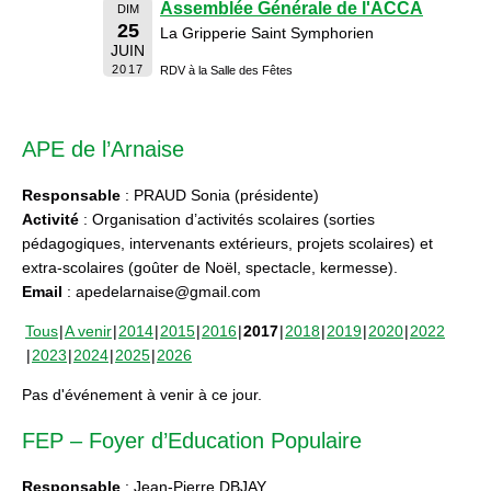
Assemblée Générale de l'ACCA
DIM
25
La Gripperie Saint Symphorien
JUIN
2017
RDV à la Salle des Fêtes
APE de l’Arnaise
Responsable
: PRAUD Sonia (présidente)
Activité
: Organisation d’activités scolaires (sorties
pédagogiques, intervenants extérieurs, projets scolaires) et
extra-scolaires (goûter de Noël, spectacle, kermesse).
Email
: apedelarnaise@gmail.com
Tous
A venir
2014
2015
2016
2017
2018
2019
2020
2022
2023
2024
2025
2026
Pas d'événement à venir à ce jour.
FEP – Foyer d’Education Populaire
Responsable
: Jean-Pierre DBJAY