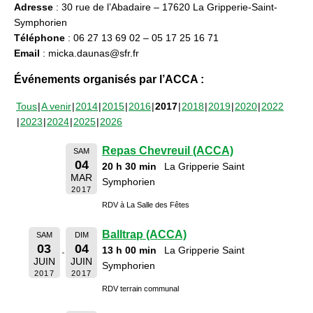
Adresse
: 30 rue de l’Abadaire – 17620 La Gripperie-Saint-
Symphorien
Téléphone
: 06 27 13 69 02 – 05 17 25 16 71
Email
: micka.daunas@sfr.fr
Événements organisés par l’ACCA :
Tous
A venir
2014
2015
2016
2017
2018
2019
2020
2022
2023
2024
2025
2026
Repas Chevreuil (ACCA)
SAM
04
20 h 30 min
La Gripperie Saint
MAR
Symphorien
2017
RDV à La Salle des Fêtes
Balltrap (ACCA)
SAM
DIM
03
04
13 h 00 min
La Gripperie Saint
JUIN
JUIN
Symphorien
2017
2017
RDV terrain communal