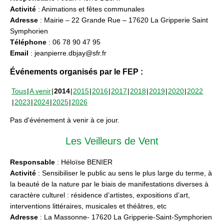
Activité
: Animations et fêtes communales
Adresse
: Mairie – 22 Grande Rue – 17620 La Gripperie Saint
Symphorien
Téléphone
: 06 78 90 47 95
Email
: jeanpierre.dbjay@sfr.fr
Événements organisés par le FEP :
Tous
A venir
2014
2015
2016
2017
2018
2019
2020
2022
2023
2024
2025
2026
Pas d'événement à venir à ce jour.
Les Veilleurs de Vent
Responsable
: Héloïse BENIER
Activité
: Sensibiliser le public au sens le plus large du terme, à
la beauté de la nature par le biais de manifestations diverses à
caractère culturel : résidence d’artistes, expositions d’art,
interventions littéraires, musicales et théâtres, etc
Adresse
: La Massonne- 17620 La Gripperie-Saint-Symphorien