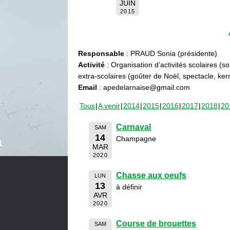
JUIN
2015
Responsable
: PRAUD Sonia (présidente)
Activité
: Organisation d’activités scolaires (s
extra-scolaires (goûter de Noël, spectacle, ke
Email
: apedelarnaise@gmail.com
Tous
A venir
2014
2015
2016
2017
2018
20
Carnaval
SAM
14
Champagne
MAR
2020
Chasse aux oeufs
LUN
13
à définir
AVR
2020
Course de brouettes
SAM