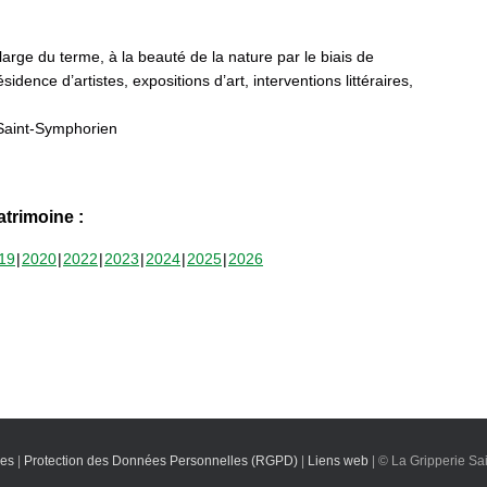
 large du terme, à la beauté de la nature par le biais de
sidence d’artistes, expositions d’art, interventions littéraires,
Saint-Symphorien
trimoine :
19
2020
2022
2023
2024
2025
2026
les
|
Protection des Données Personnelles (RGPD)
|
Liens web
| © La Gripperie Sa