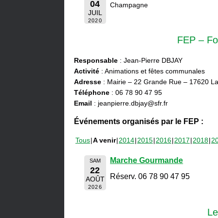
04
Champagne
JUIL
2020
FEP – Fo
Responsable
: Jean-Pierre DBJAY
Activité
: Animations et fêtes communales
Adresse
: Mairie – 22 Grande Rue – 17620 La
Téléphone
: 06 78 90 47 95
Email
: jeanpierre.dbjay@sfr.fr
Événements organisés par le FEP :
Tous
A venir
2014
2015
2016
2017
2018
2
Marche Gourmande
SAM
22
Réserv. 06 78 90 47 95
AOÛT
2026
Le