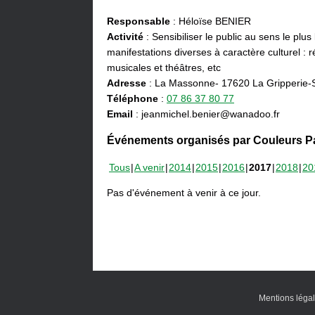
Responsable
: Héloïse BENIER
Activité
: Sensibiliser le public au sens le plus
manifestations diverses à caractère culturel : ré
musicales et théâtres, etc
Adresse
: La Massonne- 17620 La Gripperie-
Téléphone
:
07 86 37 80 77
Email
: jeanmichel.benier@wanadoo.fr
Événements organisés par Couleurs Pa
Tous
A venir
2014
2015
2016
2017
2018
20
Pas d'événement à venir à ce jour.
Mentions léga