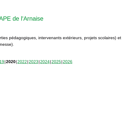
APE de l’Arnaise
orties pédagogiques, intervenants extérieurs, projets scolaires) et
rmesse).
19
2020
2022
2023
2024
2025
2026