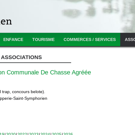
ENFANCE
TOURISME
COMMERCES / SERVICES
ASS
ASSOCIATIONS
ion Communale De Chasse Agréée
 trap, concours belote).
ipperie-Saint-Symphorien
19
2020
2022
2023
2024
2025
2026