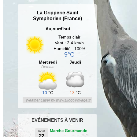
La Gripperie Saint
Symphorien (France)
Aujourd'hui
Temps clair
Vent : 2.4 km/h
Humidité : 100%
9°C
Mercredi
Jeudi
Demain
10
°C
13
°C
Weather Layer by www.BlogoVoyage.fr
EVÉNEMENTS À VENIR
Marche Gourmande
SAM
22