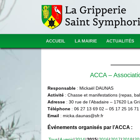
ACCUEIL
LA MAIRIE
ACTUALITÉS
ACCA – Associat
Responsable
: Mickaël DAUNAS
Activité
: Chasse et manifestations (repas, ball
Adresse
: 30 rue de l’Abadaire – 17620 La Gr
Téléphone
: 06 27 13 69 02 – 05 17 25 16 71
Email
: micka.daunas@sfr.fr
Événements organisés par l’ACCA :
Tous
A venir
2014
2015
2016
2017
2018
20