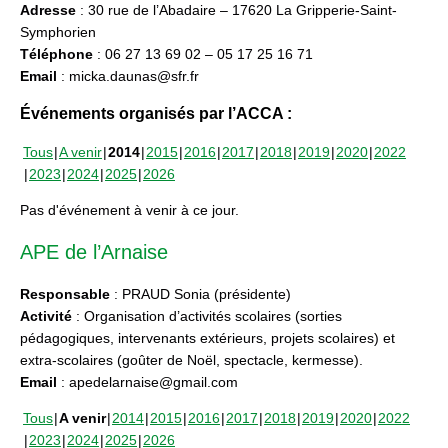
Adresse
: 30 rue de l’Abadaire – 17620 La Gripperie-Saint-
Symphorien
Téléphone
: 06 27 13 69 02 – 05 17 25 16 71
Email
: micka.daunas@sfr.fr
Événements organisés par l’ACCA :
Tous
A venir
2014
2015
2016
2017
2018
2019
2020
2022
2023
2024
2025
2026
Pas d'événement à venir à ce jour.
APE de l’Arnaise
Responsable
: PRAUD Sonia (présidente)
Activité
: Organisation d’activités scolaires (sorties
pédagogiques, intervenants extérieurs, projets scolaires) et
extra-scolaires (goûter de Noël, spectacle, kermesse).
Email
: apedelarnaise@gmail.com
Tous
A venir
2014
2015
2016
2017
2018
2019
2020
2022
2023
2024
2025
2026