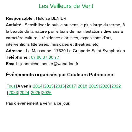
Les Veilleurs de Vent
Responsable
: Héloïse BENIER
Activité
: Sensibiliser le public au sens le plus large du terme, à
la beauté de la nature par le biais de manifestations diverses à
caractère culturel : résidence d’artistes, expositions d’art,
interventions littéraires, musicales et théâtres, etc
Adresse
: La Massonne- 17620 La Gripperie-Saint-Symphorien
Téléphone
:
07 86 37 80 77
Email
: jeanmichel.benier@wanadoo.fr
Événements organisés par Couleurs Patrimoine :
Tous
A venir
2014
2015
2016
2017
2018
2019
2020
2022
2023
2024
2025
2026
Pas d'événement à venir à ce jour.