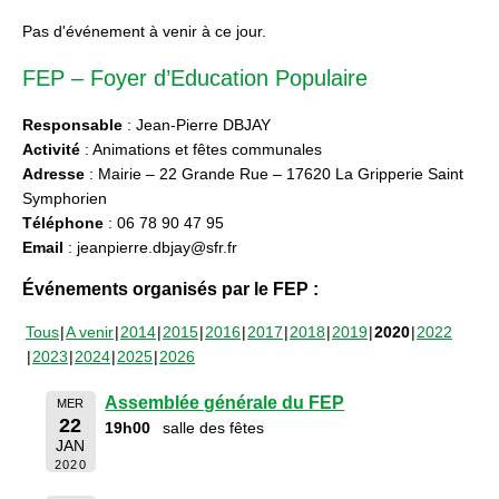
Pas d'événement à venir à ce jour.
FEP – Foyer d’Education Populaire
Responsable
: Jean-Pierre DBJAY
Activité
: Animations et fêtes communales
Adresse
: Mairie – 22 Grande Rue – 17620 La Gripperie Saint
Symphorien
Téléphone
: 06 78 90 47 95
Email
: jeanpierre.dbjay@sfr.fr
Événements organisés par le FEP :
Tous
A venir
2014
2015
2016
2017
2018
2019
2020
2022
2023
2024
2025
2026
Assemblée générale du FEP
MER
22
19h00
salle des fêtes
JAN
2020