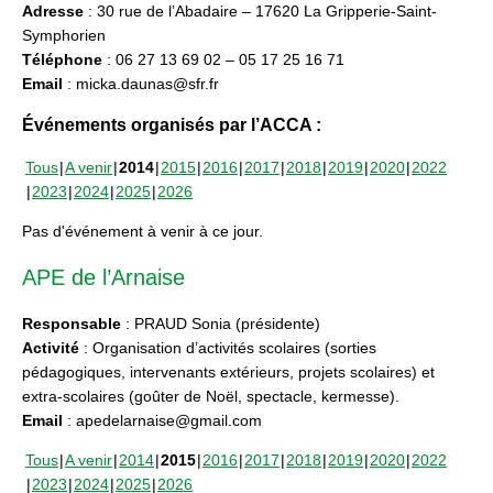
Adresse
: 30 rue de l’Abadaire – 17620 La Gripperie-Saint-
Symphorien
Téléphone
: 06 27 13 69 02 – 05 17 25 16 71
Email
: micka.daunas@sfr.fr
Événements organisés par l’ACCA :
Tous
A venir
2014
2015
2016
2017
2018
2019
2020
2022
2023
2024
2025
2026
Pas d'événement à venir à ce jour.
APE de l’Arnaise
Responsable
: PRAUD Sonia (présidente)
Activité
: Organisation d’activités scolaires (sorties
pédagogiques, intervenants extérieurs, projets scolaires) et
extra-scolaires (goûter de Noël, spectacle, kermesse).
Email
: apedelarnaise@gmail.com
Tous
A venir
2014
2015
2016
2017
2018
2019
2020
2022
2023
2024
2025
2026