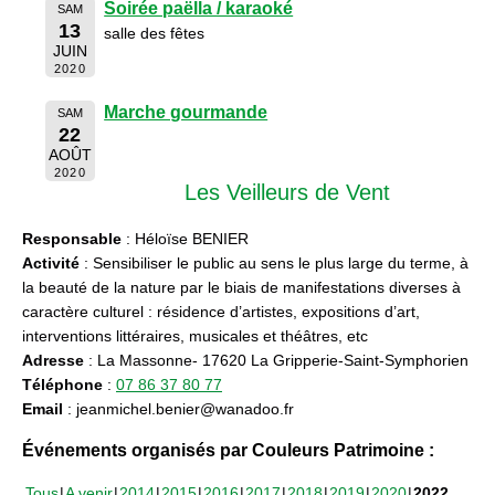
Soirée paëlla / karaoké
SAM
13
salle des fêtes
JUIN
2020
Marche gourmande
SAM
22
AOÛT
2020
Les Veilleurs de Vent
Responsable
: Héloïse BENIER
Activité
: Sensibiliser le public au sens le plus large du terme, à
la beauté de la nature par le biais de manifestations diverses à
caractère culturel : résidence d’artistes, expositions d’art,
interventions littéraires, musicales et théâtres, etc
Adresse
: La Massonne- 17620 La Gripperie-Saint-Symphorien
Téléphone
:
07 86 37 80 77
Email
: jeanmichel.benier@wanadoo.fr
Événements organisés par Couleurs Patrimoine :
Tous
A venir
2014
2015
2016
2017
2018
2019
2020
2022