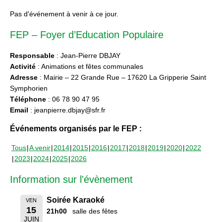
Pas d'événement à venir à ce jour.
FEP – Foyer d’Education Populaire
Responsable
: Jean-Pierre DBJAY
Activité
: Animations et fêtes communales
Adresse
: Mairie – 22 Grande Rue – 17620 La Gripperie Saint
Symphorien
Téléphone
: 06 78 90 47 95
Email
: jeanpierre.dbjay@sfr.fr
Événements organisés par le FEP :
Tous
A venir
2014
2015
2016
2017
2018
2019
2020
2022
2023
2024
2025
2026
Information sur l'évènement
Soirée Karaoké
VEN
15
21h00
salle des fêtes
JUIN