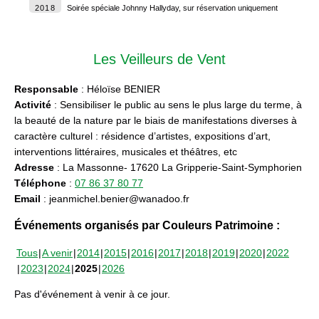
2018
Soirée spéciale Johnny Hallyday, sur réservation uniquement
Les Veilleurs de Vent
Responsable
: Héloïse BENIER
Activité
: Sensibiliser le public au sens le plus large du terme, à
la beauté de la nature par le biais de manifestations diverses à
caractère culturel : résidence d’artistes, expositions d’art,
interventions littéraires, musicales et théâtres, etc
Adresse
: La Massonne- 17620 La Gripperie-Saint-Symphorien
Téléphone
:
07 86 37 80 77
Email
: jeanmichel.benier@wanadoo.fr
Événements organisés par Couleurs Patrimoine :
Tous
A venir
2014
2015
2016
2017
2018
2019
2020
2022
2023
2024
2025
2026
Pas d'événement à venir à ce jour.