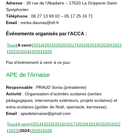
Adresse
: 30 rue de l’Abadaire – 17620 La Gripperie-Saint-
Symphorien
Téléphone
: 06 27 13 69 02 – 05 17 25 16 71
Email
: micka.daunas@sfr.fr
Événements organisés par l’ACCA :
Tous
A venir
2014
2015
2016
2017
2018
2019
2020
2022
2023
2024
2025
2026
Pas d'événement à venir à ce jour.
APE de l’Arnaise
Responsable
: PRAUD Sonia (présidente)
Activité
: Organisation d’activités scolaires (sorties
pédagogiques, intervenants extérieurs, projets scolaires) et
extra-scolaires (goûter de Noël, spectacle, kermesse).
Email
: apedelarnaise@gmail.com
Tous
A venir
2014
2015
2016
2017
2018
2019
2020
2022
2023
2024
2025
2026