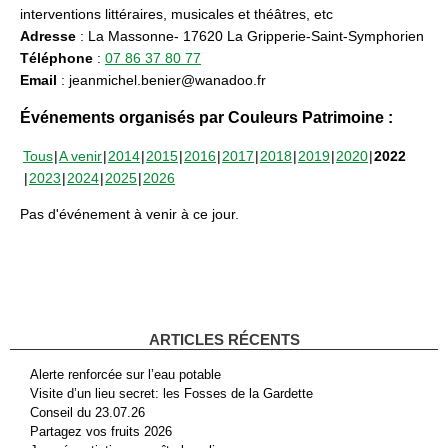
interventions littéraires, musicales et théâtres, etc
Adresse
: La Massonne- 17620 La Gripperie-Saint-Symphorien
Téléphone
:
07 86 37 80 77
Email
: jeanmichel.benier@wanadoo.fr
Événements organisés par Couleurs Patrimoine :
Tous
A venir
2014
2015
2016
2017
2018
2019
2020
2022
2023
2024
2025
2026
Pas d'événement à venir à ce jour.
ARTICLES RÉCENTS
Alerte renforcée sur l’eau potable
Visite d’un lieu secret: les Fosses de la Gardette
Conseil du 23.07.26
Partagez vos fruits 2026