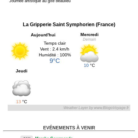
Journée artistique au gîte beaulieu
La Gripperie Saint Symphorien (France)
Mercredi
Aujourd'hui
Demain
Temps clair
Vent : 2.4 km/h
Humidité : 100%
9°C
10
°C
Jeudi
13
°C
Weather Layer by www.BlogoVoyage.fr
EVÉNEMENTS À VENIR