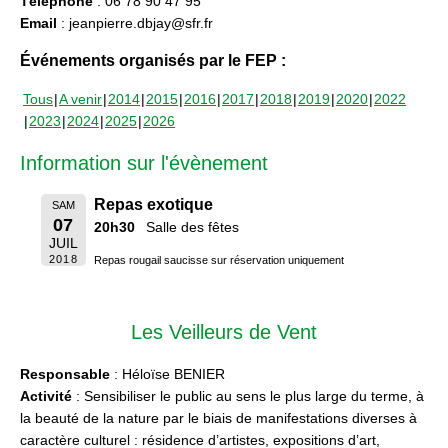
Téléphone
: 06 78 90 47 95
Email
: jeanpierre.dbjay@sfr.fr
Événements organisés par le FEP :
Tous
A venir
2014
2015
2016
2017
2018
2019
2020
2022
2023
2024
2025
2026
Information sur l'évènement
Repas exotique
SAM
07
20h30
Salle des fêtes
JUIL
2018
Repas rougail saucisse sur réservation uniquement
Les Veilleurs de Vent
Responsable
: Héloïse BENIER
Activité
: Sensibiliser le public au sens le plus large du terme, à
la beauté de la nature par le biais de manifestations diverses à
caractère culturel : résidence d’artistes, expositions d’art,