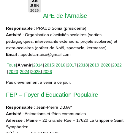
28
JUIN
2026
APE de l’Arnaise
Responsable
: PRAUD Sonia (présidente)
Activité
: Organisation d’activités scolaires (sorties
pédagogiques, intervenants extérieurs, projets scolaires) et
extra-scolaires (goûter de Noël, spectacle, kermesse).
Email
: apedelarnaise@gmail.com
Tous
A venir
2014
2015
2016
2017
2018
2019
2020
2022
2023
2024
2025
2026
Pas d'événement à venir à ce jour.
FEP – Foyer d’Education Populaire
Responsable
: Jean-Pierre DBJAY
Activité
: Animations et fêtes communales
Adresse
: Mairie – 22 Grande Rue – 17620 La Gripperie Saint
Symphorien