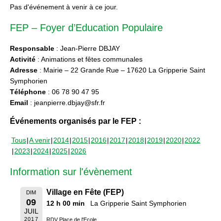
Pas d'événement à venir à ce jour.
FEP – Foyer d’Education Populaire
Responsable
: Jean-Pierre DBJAY
Activité
: Animations et fêtes communales
Adresse
: Mairie – 22 Grande Rue – 17620 La Gripperie Saint
Symphorien
Téléphone
: 06 78 90 47 95
Email
: jeanpierre.dbjay@sfr.fr
Événements organisés par le FEP :
Tous
A venir
2014
2015
2016
2017
2018
2019
2020
2022
2023
2024
2025
2026
Information sur l'évènement
Village en Fête (FEP)
DIM
09
12 h 00 min
La Gripperie Saint Symphorien
JUIL
2017
RDV Place de l'Ecole