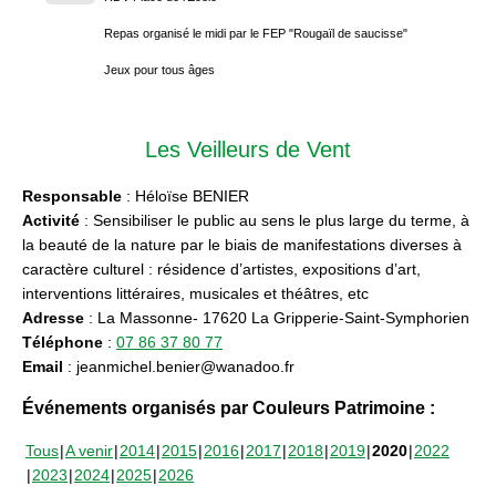
Repas organisé le midi par le FEP "Rougaïl de saucisse"
Jeux pour tous âges
Les Veilleurs de Vent
Responsable
: Héloïse BENIER
Activité
: Sensibiliser le public au sens le plus large du terme, à
la beauté de la nature par le biais de manifestations diverses à
caractère culturel : résidence d’artistes, expositions d’art,
interventions littéraires, musicales et théâtres, etc
Adresse
: La Massonne- 17620 La Gripperie-Saint-Symphorien
Téléphone
:
07 86 37 80 77
Email
: jeanmichel.benier@wanadoo.fr
Événements organisés par Couleurs Patrimoine :
Tous
A venir
2014
2015
2016
2017
2018
2019
2020
2022
2023
2024
2025
2026