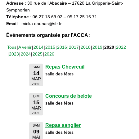
Adresse
: 30 rue de l’Abadaire – 17620 La Gripperie-Saint-
Symphorien
Téléphone
: 06 27 13 69 02 – 05 17 25 16 71
Email
: micka.daunas@sfr.fr
Événements organisés par l’ACCA :
Tous
A venir
2014
2015
2016
2017
2018
2019
2020
2022
2023
2024
2025
2026
Repas Chevreuil
SAM
14
salle des fêtes
MAR
2020
Concours de belote
DIM
15
salle des fêtes
MAR
2020
Repas sanglier
SAM
09
salle des fêtes
MAI