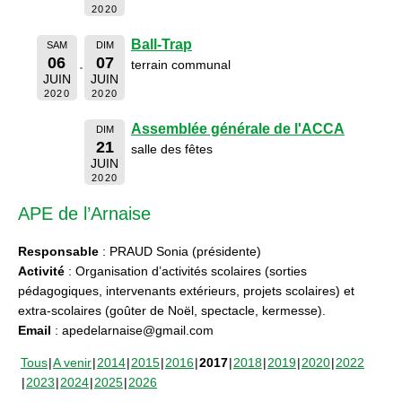
2020
Ball-Trap
SAM
DIM
06
07
terrain communal
JUIN
JUIN
2020
2020
Assemblée générale de l'ACCA
DIM
21
salle des fêtes
JUIN
2020
APE de l’Arnaise
Responsable
: PRAUD Sonia (présidente)
Activité
: Organisation d’activités scolaires (sorties
pédagogiques, intervenants extérieurs, projets scolaires) et
extra-scolaires (goûter de Noël, spectacle, kermesse).
Email
: apedelarnaise@gmail.com
Tous
A venir
2014
2015
2016
2017
2018
2019
2020
2022
2023
2024
2025
2026