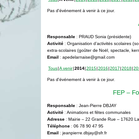
Pas d'événement à venir à ce jour.
Responsable
: PRAUD Sonia (présidente)
Activité
: Organisation d’activités scolaires (s
extra-scolaires (goûter de Noël, spectacle, ke
Email
: apedelarnaise@gmail.com
Tous
A venir
2014
2015
2016
2017
2018
20
Pas d'événement à venir à ce jour.
FEP – Fo
Responsable
: Jean-Pierre DBJAY
Activité
: Animations et fêtes communales
Adresse
: Mairie – 22 Grande Rue – 17620 La
Téléphone
: 06 78 90 47 95
Email
: jeanpierre.dbjay@sfr.fr