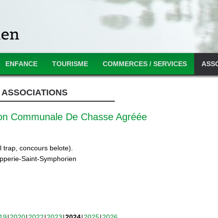
ENFANCE
TOURISME
COMMERCES / SERVICES
ASS
ASSOCIATIONS
ion Communale De Chasse Agréée
 trap, concours belote).
ipperie-Saint-Symphorien
19
2020
2022
2023
2024
2025
2026