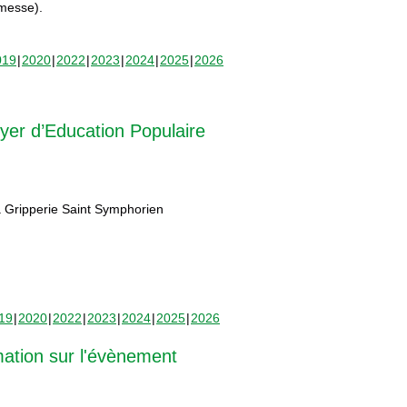
rmesse).
019
2020
2022
2023
2024
2025
2026
yer d’Education Populaire
 Gripperie Saint Symphorien
19
2020
2022
2023
2024
2025
2026
mation sur l'évènement