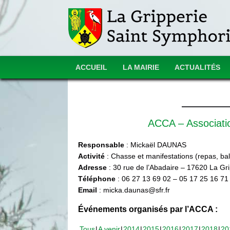
ACCUEIL
LA MAIRIE
ACTUALITÉS
ACCA – Associat
Responsable
: Mickaël DAUNAS
Activité
: Chasse et manifestations (repas, ball
Adresse
: 30 rue de l’Abadaire – 17620 La Gr
Téléphone
: 06 27 13 69 02 – 05 17 25 16 71
Email
: micka.daunas@sfr.fr
Événements organisés par l’ACCA :
Tous
A venir
2014
2015
2016
2017
2018
20