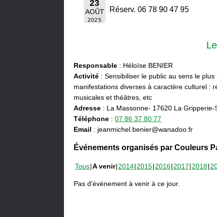
23
Réserv. 06 78 90 47 95
AOÛT
2025
Le
Responsable
: Héloïse BENIER
Activité
: Sensibiliser le public au sens le plus
manifestations diverses à caractère culturel : ré
musicales et théâtres, etc
Adresse
: La Massonne- 17620 La Gripperie-
Téléphone
:
07 86 37 80 77
Email
: jeanmichel.benier@wanadoo.fr
Événements organisés par Couleurs Pa
Tous
A venir
2014
2015
2016
2017
2018
2
Pas d'événement à venir à ce jour.