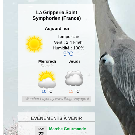
La Gripperie Saint
Symphorien (France)
Aujourd'hui
Temps clair
Vent : 2.4 km/h
Humidité : 100%
9°C
Mercredi
Jeudi
Demain
10
°C
13
°C
Weather Layer by www.BlogoVoyage.fr
EVÉNEMENTS À VENIR
Marche Gourmande
SAM
22