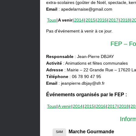
extra-scolaires (goûter de Noël, spectacle, ke
Email
: apedelarnaise@gmail.com
Tous
A venir
2014
2015
2016
2017
2018
2
Pas d'événement à venir à ce jour.
FEP – Fo
Responsable
: Jean-Pierre DBJAY
Activité
: Animations et fêtes communales
Adresse
: Mairie – 22 Grande Rue – 17620 La
Téléphone
: 06 78 90 47 95
Email
: jeanpierre.dbjay@sfr.fr
Événements organisés par le FEP :
Tous
A venir
2014
2015
2016
2017
2018
20
Infor
Marche Gourmande
SAM