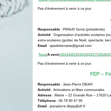
Pas d'événement à venir à ce jour.
Responsable
: PRAUD Sonia (présidente)
Activité
: Organisation d’activités scolaires (s
extra-scolaires (goûter de Noël, spectacle, ke
Email
: apedelarnaise@gmail.com
Tous
A venir
2014
2015
2016
2017
2018
2
Pas d'événement à venir à ce jour.
FEP – Fo
Responsable
: Jean-Pierre DBJAY
Activité
: Animations et fêtes communales
Adresse
: Mairie – 22 Grande Rue – 17620 La
Téléphone
: 06 78 90 47 95
Email
: jeanpierre.dbjay@sfr.fr