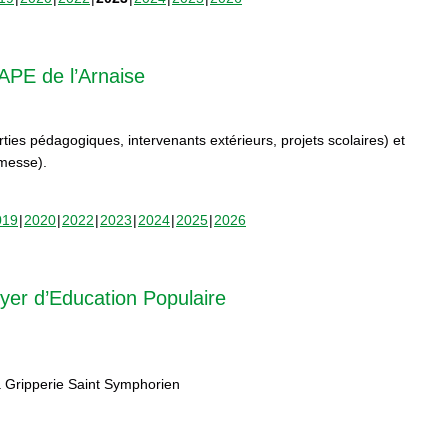
APE de l’Arnaise
orties pédagogiques, intervenants extérieurs, projets scolaires) et
rmesse).
019
2020
2022
2023
2024
2025
2026
yer d’Education Populaire
 Gripperie Saint Symphorien