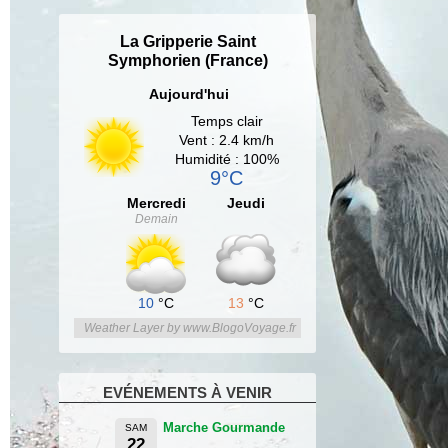
La Gripperie Saint
Symphorien (France)
Aujourd'hui
Temps clair
Vent : 2.4 km/h
Humidité : 100%
9°C
Mercredi
Jeudi
Demain
10
°C
13
°C
Weather Layer by www.BlogoVoyage.fr
EVÉNEMENTS À VENIR
Marche Gourmande
SAM
22