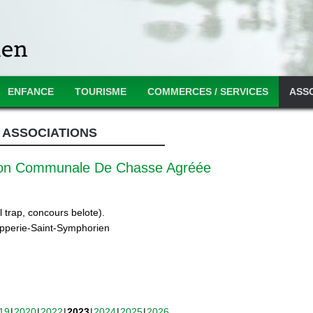
ENFANCE
TOURISME
COMMERCES / SERVICES
ASS
ASSOCIATIONS
ion Communale De Chasse Agréée
 trap, concours belote).
ipperie-Saint-Symphorien
19
2020
2022
2023
2024
2025
2026