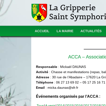
ACCUEIL
LA MAIRIE
ACTUALITÉS
ACCA – Associat
Responsable
: Mickaël DAUNAS
Activité
: Chasse et manifestations (repas, ball
Adresse
: 30 rue de l’Abadaire – 17620 La Gr
Téléphone
: 06 27 13 69 02 – 05 17 25 16 71
Email
: micka.daunas@sfr.fr
Événements organisés par l’ACCA :
Tous
A venir
2014
2015
2016
2017
2018
20