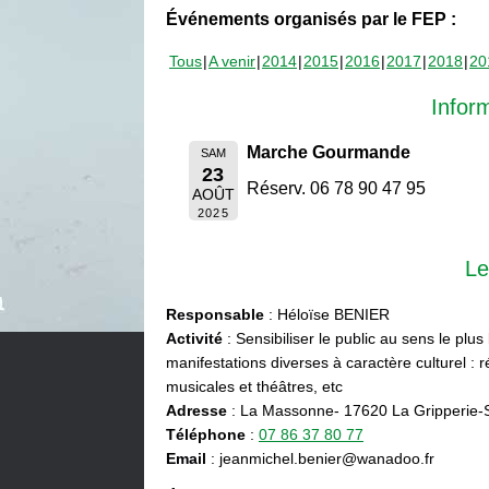
Événements organisés par le FEP :
Tous
A venir
2014
2015
2016
2017
2018
20
Infor
Marche Gourmande
SAM
23
Réserv. 06 78 90 47 95
AOÛT
2025
Le
Responsable
: Héloïse BENIER
Activité
: Sensibiliser le public au sens le plus
manifestations diverses à caractère culturel : ré
musicales et théâtres, etc
Adresse
: La Massonne- 17620 La Gripperie-
Téléphone
:
07 86 37 80 77
Email
: jeanmichel.benier@wanadoo.fr