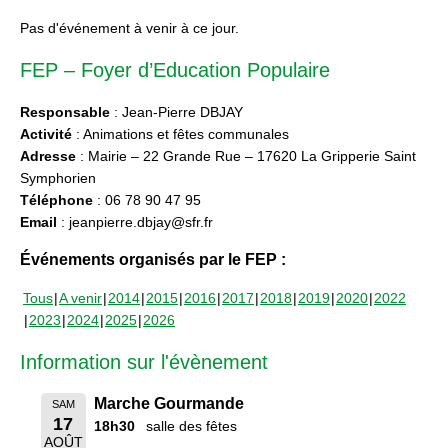
Pas d'événement à venir à ce jour.
FEP – Foyer d’Education Populaire
Responsable
: Jean-Pierre DBJAY
Activité
: Animations et fêtes communales
Adresse
: Mairie – 22 Grande Rue – 17620 La Gripperie Saint
Symphorien
Téléphone
: 06 78 90 47 95
Email
: jeanpierre.dbjay@sfr.fr
Événements organisés par le FEP :
Tous
A venir
2014
2015
2016
2017
2018
2019
2020
2022
2023
2024
2025
2026
Information sur l'évènement
Marche Gourmande
SAM
17
18h30
salle des fêtes
AOÛT