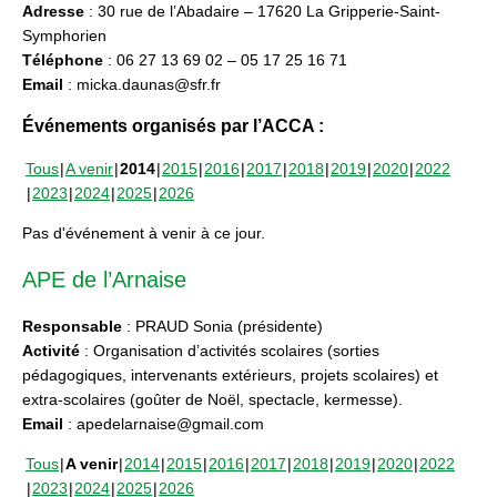
Adresse
: 30 rue de l’Abadaire – 17620 La Gripperie-Saint-
Symphorien
Téléphone
: 06 27 13 69 02 – 05 17 25 16 71
Email
: micka.daunas@sfr.fr
Événements organisés par l’ACCA :
Tous
A venir
2014
2015
2016
2017
2018
2019
2020
2022
2023
2024
2025
2026
Pas d'événement à venir à ce jour.
APE de l’Arnaise
Responsable
: PRAUD Sonia (présidente)
Activité
: Organisation d’activités scolaires (sorties
pédagogiques, intervenants extérieurs, projets scolaires) et
extra-scolaires (goûter de Noël, spectacle, kermesse).
Email
: apedelarnaise@gmail.com
Tous
A venir
2014
2015
2016
2017
2018
2019
2020
2022
2023
2024
2025
2026