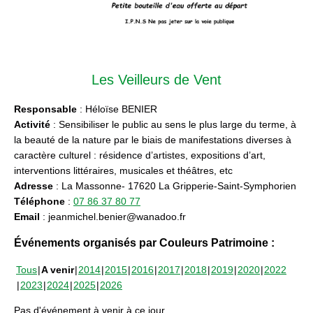
Les Veilleurs de Vent
Responsable
: Héloïse BENIER
Activité
: Sensibiliser le public au sens le plus large du terme, à
la beauté de la nature par le biais de manifestations diverses à
caractère culturel : résidence d’artistes, expositions d’art,
interventions littéraires, musicales et théâtres, etc
Adresse
: La Massonne- 17620 La Gripperie-Saint-Symphorien
Téléphone
:
07 86 37 80 77
Email
: jeanmichel.benier@wanadoo.fr
Événements organisés par Couleurs Patrimoine :
Tous
A venir
2014
2015
2016
2017
2018
2019
2020
2022
2023
2024
2025
2026
Pas d'événement à venir à ce jour.