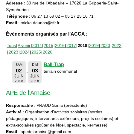
Adresse
: 30 rue de l’Abadaire – 17620 La Gripperie-Saint-
Symphorien
Téléphone
: 06 27 13 69 02 – 05 17 25 16 71
Email
: micka.daunas@sfr.fr
Événements organisés par l’ACCA :
Tous
A venir
2014
2015
2016
2017
2018
2019
2020
2022
2023
2024
2025
2026
Ball-Trap
SAM
DIM
02
03
terrain communal
JUIN
JUIN
2018
2018
APE de l’Arnaise
Responsable
: PRAUD Sonia (présidente)
Activité
: Organisation d’activités scolaires (sorties
pédagogiques, intervenants extérieurs, projets scolaires) et
extra-scolaires (goûter de Noël, spectacle, kermesse).
Email
: apedelarnaise@gmail.com