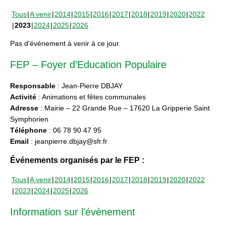
Tous
A venir
2014
2015
2016
2017
2018
2019
2020
2022
2023
2024
2025
2026
Pas d'événement à venir à ce jour.
FEP – Foyer d’Education Populaire
Responsable
: Jean-Pierre DBJAY
Activité
: Animations et fêtes communales
Adresse
: Mairie – 22 Grande Rue – 17620 La Gripperie Saint
Symphorien
Téléphone
: 06 78 90 47 95
Email
: jeanpierre.dbjay@sfr.fr
Événements organisés par le FEP :
Tous
A venir
2014
2015
2016
2017
2018
2019
2020
2022
2023
2024
2025
2026
Information sur l'évènement