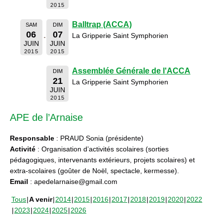
2015
Balltrap (ACCA)
SAM
DIM
06
07
La Gripperie Saint Symphorien
JUIN
JUIN
2015
2015
Assemblée Générale de l'ACCA
DIM
21
La Gripperie Saint Symphorien
JUIN
2015
APE de l’Arnaise
Responsable
: PRAUD Sonia (présidente)
Activité
: Organisation d’activités scolaires (sorties
pédagogiques, intervenants extérieurs, projets scolaires) et
extra-scolaires (goûter de Noël, spectacle, kermesse).
Email
: apedelarnaise@gmail.com
Tous
A venir
2014
2015
2016
2017
2018
2019
2020
2022
2023
2024
2025
2026