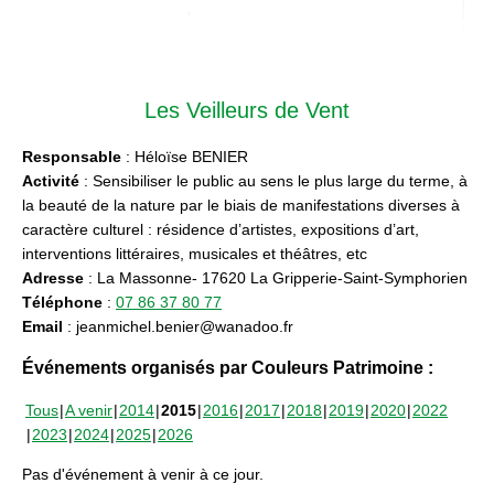
Les Veilleurs de Vent
Responsable
: Héloïse BENIER
Activité
: Sensibiliser le public au sens le plus large du terme, à
la beauté de la nature par le biais de manifestations diverses à
caractère culturel : résidence d’artistes, expositions d’art,
interventions littéraires, musicales et théâtres, etc
Adresse
: La Massonne- 17620 La Gripperie-Saint-Symphorien
Téléphone
:
07 86 37 80 77
Email
: jeanmichel.benier@wanadoo.fr
Événements organisés par Couleurs Patrimoine :
Tous
A venir
2014
2015
2016
2017
2018
2019
2020
2022
2023
2024
2025
2026
Pas d'événement à venir à ce jour.