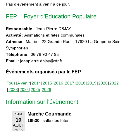
Pas d'événement à venir à ce jour.
FEP – Foyer d’Education Populaire
Responsable
: Jean-Pierre DBJAY
Activité
: Animations et fêtes communales
Adresse
: Mairie – 22 Grande Rue – 17620 La Gripperie Saint
Symphorien
Téléphone
: 06 78 90 47 95
Email
: jeanpierre.dbjay@sfr.fr
Événements organisés par le FEP :
Tous
A venir
2014
2015
2016
2017
2018
2019
2020
2022
2023
2024
2025
2026
Information sur l'évènement
Marche Gourmande
SAM
19
18h30
salle des fêtes
AOÛT
2023