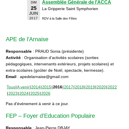
Assemblée Générale de l'ACCA
DIM
25
La Gripperie Saint Symphorien
JUIN
2017
RDV à la Salle des Fêtes
APE de l’Arnaise
Responsable
: PRAUD Sonia (présidente)
Activité
: Organisation d’activités scolaires (sorties
pédagogiques, intervenants extérieurs, projets scolaires) et
extra-scolaires (goûter de Noël, spectacle, kermesse).
Email
: apedelarnaise@gmail.com
Tous
A venir
2014
2015
2016
2017
2018
2019
2020
2022
2023
2024
2025
2026
Pas d'événement à venir à ce jour.
FEP – Foyer d’Education Populaire
Responsable
: Jean-Pierre DBJAY