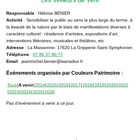
Responsable
: Héloïse BENIER
Activité
: Sensibiliser le public au sens le plus large du terme, à
la beauté de la nature par le biais de manifestations diverses à
caractère culturel : résidence d’artistes, expositions d’art,
interventions littéraires, musicales et théâtres, etc
Adresse
: La Massonne- 17620 La Gripperie-Saint-Symphorien
Téléphone
:
07 86 37 80 77
Email
: jeanmichel.benier@wanadoo.fr
Événements organisés par Couleurs Patrimoine :
Tous
A venir
2014
2015
2016
2017
2018
2019
2020
2022
2023
2024
2025
2026
Pas d'événement à venir à ce jour.