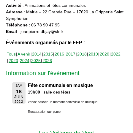
Activité
: Animations et fêtes communales
Adresse
: Mairie – 22 Grande Rue – 17620 La Gripperie Saint
Symphorien
Téléphone
: 06 78 90 47 95
Email
: jeanpierre.dbjay@sfr.fr
Événements organisés par le FEP :
Tous
A venir
2014
2015
2016
2017
2018
2019
2020
2022
2023
2024
2025
2026
Information sur l'évènement
Fête communale en musique
SAM
18
19h00
salle des fêtes
JUIN
2022
venez passer un moment conviviale en musique
Restauration sur place
Les Veilleurs de Vent