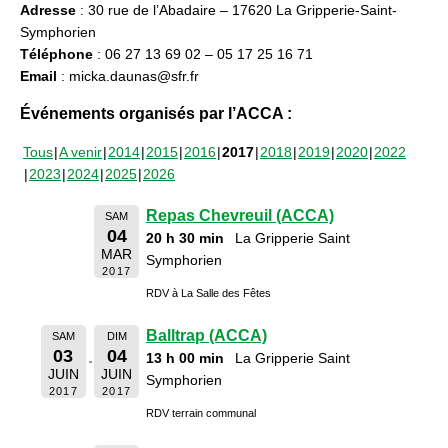
Adresse
: 30 rue de l’Abadaire – 17620 La Gripperie-Saint-
Symphorien
Téléphone
: 06 27 13 69 02 – 05 17 25 16 71
Email
: micka.daunas@sfr.fr
Événements organisés par l’ACCA :
Tous
A venir
2014
2015
2016
2017
2018
2019
2020
2022
2023
2024
2025
2026
Repas Chevreuil (ACCA)
SAM
04
20 h 30 min
La Gripperie Saint
MAR
Symphorien
2017
RDV à La Salle des Fêtes
Balltrap (ACCA)
SAM
DIM
03
04
13 h 00 min
La Gripperie Saint
JUIN
JUIN
Symphorien
2017
2017
RDV terrain communal