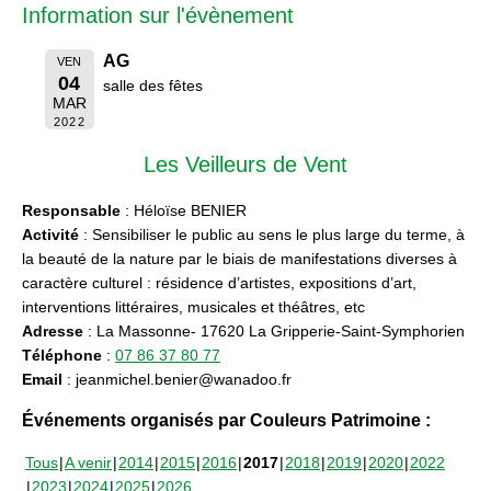
Information sur l'évènement
AG
VEN
04
salle des fêtes
MAR
2022
Les Veilleurs de Vent
Responsable
: Héloïse BENIER
Activité
: Sensibiliser le public au sens le plus large du terme, à
la beauté de la nature par le biais de manifestations diverses à
caractère culturel : résidence d’artistes, expositions d’art,
interventions littéraires, musicales et théâtres, etc
Adresse
: La Massonne- 17620 La Gripperie-Saint-Symphorien
Téléphone
:
07 86 37 80 77
Email
: jeanmichel.benier@wanadoo.fr
Événements organisés par Couleurs Patrimoine :
Tous
A venir
2014
2015
2016
2017
2018
2019
2020
2022
2023
2024
2025
2026