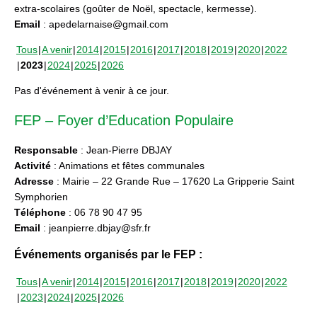
extra-scolaires (goûter de Noël, spectacle, kermesse).
Email
: apedelarnaise@gmail.com
Tous
A venir
2014
2015
2016
2017
2018
2019
2020
2022
2023
2024
2025
2026
Pas d'événement à venir à ce jour.
FEP – Foyer d’Education Populaire
Responsable
: Jean-Pierre DBJAY
Activité
: Animations et fêtes communales
Adresse
: Mairie – 22 Grande Rue – 17620 La Gripperie Saint
Symphorien
Téléphone
: 06 78 90 47 95
Email
: jeanpierre.dbjay@sfr.fr
Événements organisés par le FEP :
Tous
A venir
2014
2015
2016
2017
2018
2019
2020
2022
2023
2024
2025
2026