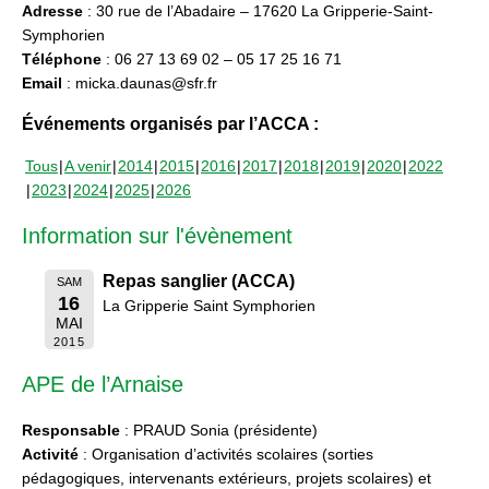
Adresse
: 30 rue de l’Abadaire – 17620 La Gripperie-Saint-
Symphorien
Téléphone
: 06 27 13 69 02 – 05 17 25 16 71
Email
: micka.daunas@sfr.fr
Événements organisés par l’ACCA :
Tous
A venir
2014
2015
2016
2017
2018
2019
2020
2022
2023
2024
2025
2026
Information sur l'évènement
Repas sanglier (ACCA)
SAM
16
La Gripperie Saint Symphorien
MAI
2015
APE de l’Arnaise
Responsable
: PRAUD Sonia (présidente)
Activité
: Organisation d’activités scolaires (sorties
pédagogiques, intervenants extérieurs, projets scolaires) et